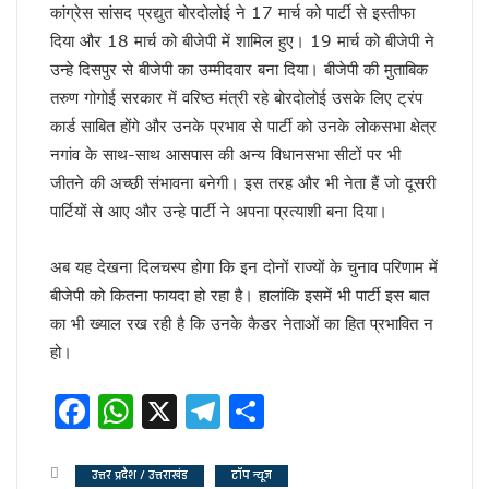
अमेरिका का घमंड चकनाचूर करेगा तेजस!
कांग्रेस सांसद प्रद्युत बोरदोलोई ने 17 मार्च को पार्टी से इस्तीफा
योगीराज में नहीं चलेगी ऐसी सियासत !
दिया और 18 मार्च को बीजेपी में शामिल हुए। 19 मार्च को बीजेपी ने
आम हुआ खास
उन्हे दिसपुर से बीजेपी का उम्मीदवार बना दिया। बीजेपी की मुताबिक
विश्वास को भी नहीं हो रहा विश्वास कि ..
तरुण गोगोई सरकार में वरिष्ठ मंत्री रहे बोरदोलोई उसके लिए ट्रंप
सीनियरों के रहते जूनियर राजीव का डीजीपी बनना!
वाल पेंटिंग की सियासत !
कार्ड साबित होंगे और उनके प्रभाव से पार्टी को उनके लोकसभा क्षेत्र
डलझील बनाम नैनीझील
नगांव के साथ-साथ आसपास की अन्य विधानसभा सीटों पर भी
संजय ने फिर दी सियासी घुड़की !
जीतने की अच्छी संभावना बनेगी। इस तरह और भी नेता हैं जो दूसरी
फिर कोरोना की दस्तक, दिल्ली में अलर्ट
पार्टियों से आए और उन्हे पार्टी ने अपना प्रत्याशी बना दिया।
मिठाइयों पर भी पाक युद्ध का असर !
नौतपा तो नहीं तपा!
अब यह देखना दिलचस्प होगा कि इन दोनों राज्यों के चुनाव परिणाम में
पाक से अधिक खतरनाक हैं ये दुश्मन !
सीजफायर पर घिरी सरकार !
बीजेपी को कितना फायदा हो रहा है। हालांकि इसमें भी पार्टी इस बात
वहाँ राफेल की दहशत तो यहाँ बुलडोजर की !
का भी ख्याल रख रही है कि उनके कैडर नेताओं का हित प्रभावित न
सीजफायर पर संशय !
हो।
जारी है आपरेशन सिंदूर !
यूपी में अब बिना लाइसेंस कत्तई नहीं बिकेंगे खाने के सामान
Facebook
WhatsApp
X
Telegram
Share
ज्योतिषीय नजर में युद्ध का योग !
सिंदूर के बदले आपरेशन सिंदूर
फिल्म एवं टीवी अकादमी, उत्तर प्रदेश ने किया कला श्रमिकों का सम्मान, डॉ
उत्तर प्रदेश / उत्तराखंड
टॉप न्यूज
नीतीश के गढ़ में प्रशांत की चुनौती!