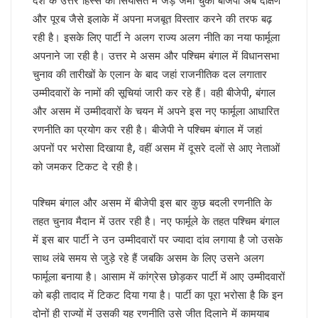
देश के उत्तर हिस्से की सियासत में जड़ जमा चुकी बीजेपी अब दक्षिण
केशव का संकेत !
और पूरब जैसे इलाके में अपना मजबूत विस्तार करने की तरफ बढ़
भाजपाई होते-होते रह गए शिवपाल!
रही है। इसके लिए पार्टी ने अलग राज्य अलग नीति का नया फार्मूला
बुरे दौर में नेपाल !
अपनाने जा रही है। उत्तर मे असम और पश्चिम बंगाल में विधानसभा
BSP का सियासी रिस्टार्ट!
चुनाव की तारीखों के एलान के बाद जहां राजनीतिक दल लगातार
संकट में एनडीए !
उम्मीदवारों के नामों की सूचियां जारी कर रहे हैं। वही बीजेपी, बंगाल
कृषि होगा विकास का आधार!
अशान्ति फैलाने की कोशिश में ट्रम्प !
और असम में उम्मीदवारों के चयन में अपने इस नए फार्मूला आधारित
भ्रष्टाचार पर चला योगी चाबुक !
रणनीति का प्रयोग कर रही है। बीजेपी ने पश्चिम बंगाल में जहां
चूक तो हो ही गई !
अपनों पर भरोसा दिखाया है, वहीं असम में दूसरे दलों से आए नेताओं
कश्मीर विवाद सुलझाने को तैयार पाक !
को जमकर टिकट दे रही है।
रिटायर नहीं होंगे!
कांग्रेसी खेवनहार पप्पू और केके!
एक मुद्दे पर दो फाड़ हुआ विपक्ष !
पश्चिम बंगाल और असम में बीजेपी इस बार कुछ बदली रणनीति के
खतरे में राहुल गांधी !
तहत चुनाव मैदान में उतर रही है। नए फार्मूले के तहत पश्चिम बंगाल
विपक्षी गठबंधन को धार देंगे अखिलेश यादव
में इस बार पार्टी ने उन उम्मीदवारों पर ज्यादा दांव लगाया है जो उसके
तेजस्वी नहीं, तेजप्रताप तो हैं न जी!
साथ लंबे समय से जुड़े रहे हैं जबकि असम के लिए उसने अलग
बिहार में मोदी का ‘फुले’ अटैक
फार्मूला बनाया है। आसाम में कांग्रेस छोड़कर पार्टी में आए उम्मीदवारों
संकट में डालर !
को बड़ी तादाद में टिकट दिया गया है। पार्टी का पूरा भरोसा है कि इन
मायावती ने क्यों भेजा था जेल ?
सीपी होंगे वीपी!
दोनों ही राज्यों में उसकी यह रणनीति उसे जीत दिलाने में कामयाब