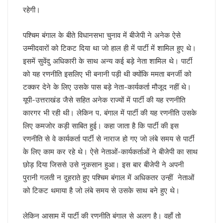
चर्चा में ही रहेंगे तेजप्रताप या…
रहेगी।
धन्यवाद पर निष्कासन!
सुलझ नहीँ रही गवर्नर और सीएम की गुत्थी !
पश्चिम बंगाल के बीते विधानसभा चुनाव में बीजेपी ने अनेक ऐसे
अंगड़ाई ही खड़ा करेगा ‘रंगमहल’ ..
उम्मीदवारों को टिकट दिया था जो हाल ही में पार्टी में शामिल हुए थे।
बैकफुट पर होंगे ट्रम्प !
इसमें सुवेंदु अधिकारी के साथ अन्य कई बड़े नेता शामिल थे। पार्टी
सुलह के रास्ते पर टीएमसी और कांग्रेस!
रविकिशन ने दिखाया मोदी को आईना !
को यह रणनीति इसलिए भी बनानी पड़ी थी क्योंकि ममता बनर्जी को
SPG के हवाले हुआ यूपी !
टक्कर देने के लिए उसके पास बड़े नेता-कार्यकर्ता मौजूद नहीं थे।
ये रिश्ता भी कोई रिश्ता है
यूपी-उत्तराखंड जैसे सहित अनेक राज्यों में पार्टी की यह रणनीति
योगी शरणम गच्छामि !
कारगर भी रही थी। लेकिन प. बंगाल में पार्टी की यह रणनीति उसके
चुनाव के लिए फ्रंटलाइनर बना संघ !
लिए कमजोर कड़ी साबित हुई। कहा जाता है कि पार्टी की इस
बिखरने लगा आईएनडीआईए !
पीएम पद से इस्तीफा देंगे मोदी !
रणनीति से वे कार्यकर्ता पार्टी से नाराज हो गए जो लंबे समय से पार्टी
योगी की राह पर धामी !
के लिए काम कर रहे थे। ऐसे नेताओं-कार्यकर्ताओं ने बीजेपी का साथ
CS के सेवा विस्तार का होगा मतलब !
छोड़ दिया जिससे उसे नुकसान हुआ। इस बार बीजेपी ने अपनी
दो दशक बाद दोनों साथ
पुरानी गलती न दुहराते हुए पश्चिम बंगाल में अधिकतर उन्हीं नेताओं
सैनिटरी पैड पर राहुल गांधी…
को टिकट थमाया है जो लंबे समय से उसके साथ बने हुए थे।
झूठा साबित हुए ट्रम्प !
अमेरिका के कब्जे में खामेनेई !
योगी से कड़वाहट खत्म..
लेकिन आसाम में पार्टी की रणनीति बंगाल से अलग है। वहाँ तो