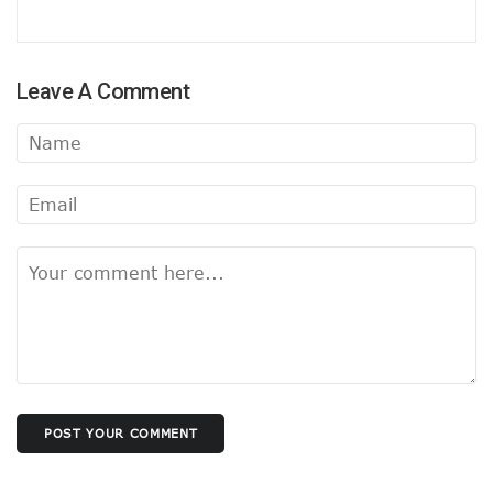
योगी नहीं छोड़ेंगे यूपी!
बैकफुट पर केंद्र, योगी विरोधियों की अब खैर नहीं !
योगी विरोध की साजिश !
महापुरुषों के खिलाफ अपमानजनक टिप्पणी पर राष्ट्रवादी क्षत्रीय संघ भारत की 
Leave A Comment
किसानों के हितैषी ही बने दुश्मन !
बीजेपी अध्यक्ष वही, जिसे योगी कहें सही
सपा के पीडीए की बीजेपी काट !
बिहार बीजेपी-जेडीयू में ठनी !
यूपी में एसपी-बीएसपी साथ-साथ !
योगी बनाएंगे रविकिशन को बाबा !
विधानसभा में पाकिस्तानी-पाकिस्तानी की गूंज !
नेपाल–बांग्लादेश के चलते टेंशन में भारत !
महाकुंभ : युवाओं ने समझा रील और रियल लाइफ का महत्व!
महापुरुषों से होगी योजनाओं की पहचान
औरंगजेब पर सियासत !
सड़क से आए केजरीवाल की संसद के लिए तडप !
योगी मंत्रिमंडल : फेरबदल भी विस्तार भी !
धर्म के इर्द-गिर्द आमने-सामने की सियासत
POST YOUR COMMENT
बीजेपी के नए सियासी प्रयोग की ‘रेखा’
राहुल जी, ऐसे तो मिट जाएगी कांग्रेस !