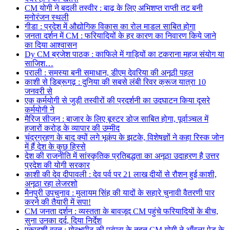
CM योगी ने बदली तस्वीर : बाढ़ के लिए अभिशप्त राप्ती तट बनी
मनोरंजन स्थली
गीडा : प्रदेश में औद्योगिक विकास का रोल माडल साबित होगा
जनता दर्शन में CM : फरियादियों के हर कारण का निवारण किये जाने
का दिया आश्वासन
Dy CM ब्रजेश पाठक : काफिले में गाड़ियों का टकराना महज संयोग या
साजिश…
पराली : समस्या बनी समाधान, डीएम देवरिया की अनूठी पहल
काशी से डिब्रूगढ़ : दुनिया की सबसे लंबी रिवर क्रूज यात्रा 10
जनवरी से
एक कर्मयोगी से जुड़ी तस्वीरों की प्रदर्शनी का उदघाटन किया दूसरे
कर्मयोगी ने
मैरिज सीजन : बाजार के लिए बूस्टर डोज साबित होगा, पूर्वाञ्चल में
हजारों करोड़ के व्यापार की उम्मीद
चंद्रग्रहण के बाद क्यों लगे भूकंप के झटके, विशेषज्ञों ने कहा रिस्क जोन
में हैं देश के कुछ हिस्से
देश की राजनीति में सांस्कृतिक प्रतिबद्धता का अनूठा उदाहरण है उत्तर
प्रदेश की योगी सरकार
काशी की देव दीपावली : देव पर्व पर 21 लाख दीयों से रौशन हुई काशी,
अनूठा रहा लेजरशो
मैनपुरी उपचुनाव : मुलायम सिंह की यादों के सहारे चुनावी वैतरणी पार
करने की तैयारी में सपा!
CM जनता दर्शन : व्यस्तता के बावजूद CM पहुंचे फरियादियों के बीच,
सुना उनका दर्द, दिया निर्देश
एकादशी व्रत : गोरक्षपीठ की परंपरा के तहत CM योगी ने आँवला पेड़ के