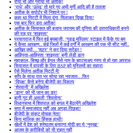
रोया भी और गुर्राया भी अतीक!
‘राधे’ और ‘उल्लू’ तो मारे गए अभी मुर्गी आदि की है तलाश
अतीक के सपोर्टर भी निशाने पर !
कहा था मिट्टी में मिला दूंगा, मिलाकर दिखा दिया!
एक बार फिर डरा अतीक!
अतीक के सियासत की बजाय जरायम की दुनिया की उत्तराधिकारी बनने
की राह पर ‘शाइस्ता’
प्रयागराज में फिर हुई बमबाजी, ‘गुड्डू मुस्लिम’ स्टाइल में फेंके गए बम
ये कैसा आरक्षण.. कई जिलों में कई वर्गों में आरक्षण की एक भी सीट नहीं..
आखिर क्यों…’शूटर’ ने कर दिया सरेंडर !
आहिस्ता-आहिस्ता ‘शाइस्ता’ बनी लेडी डान
महाकाल, बिच्छू और ईगल जैसे नाम के व्हाट्सअप ग्रुप से हो रहा अपराध
सियासत में वापसी के लिए BSP को मुस्लिमों का सहारा
ऐसे मिलेगा अतीक मिट्टी में!
साँप के साथ रात भर सोया रहा नवजात…फिर
‘विपक्ष’ कैसे बनेगा बीजेपी का विकल्प
‘शेरवानी’ में अखिलेश
‘डान’ को भी जान का डर!
बागी गुट ही असली ‘शिवसेना’
विधानसभा में शिवपाल को बगल में बैठायेंगे अखिलेश
सपा में समाजवाद नहीं अब अगड़ा-पिछड़ा!
बीजेपी के संकट मोचक नेता!
बिना मालिक का हिंसक हाथी!
खेलों में देश को श्रेष्ठतम बनाएगा मोदी का ये ‘नुस्खा’
आजम के करीबियों को भी राहत नहीं