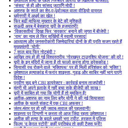
उमेशपाल हत्या के पहले गिरफ्तार आरोपी के खिलाफ चार्जशीट
‘संसद’ से ही और सांसद जुटाएँगे मोदी !
अशरफ के साले का शेर-ए-पूर्वाञ्चल वाला वीडियो वायरल
धर्मनगरी में अधर्म का खेल !
फिर बढ़ीं माफिया मुख्तार के बेटे की मुश्किलें
सऊदी अरब में बेसहारा यूपी के हजयात्री!
‘विकासतीर्थ’ दिखा फिर ‘सरकार’ बनाने की जुगत में बीजेपी !
‘राम’ का नाम ले फिर सुर्खियों में स्वामी प्रसाद!
आध्यात्म और जनसरोकारी जिम्मेदारियां दोनों के ही प्रति सजग रहते हैं
मुख्यमंत्री ‘योगी’
7 साल बाद फिर नोटबंदी ?
आखिर तय हो ही गई विश्वस्तरीय ‘गोरखपुर टाउनशिप योजना’ की दरें !
यूपी के इन मंदिरों में जाना है तो फालो करना होगा ड्रेसकोड !
सियासी रथ रोकने वाले ‘मुक्तिपथ’ पर ही मिली हरिशंकर को ‘मुक्ति’!
उमेशपाल हत्याकांड में फरार शाइस्ता, गुड्डू और साबिर नहीं भाग पाएंगे
विदेश !
प्रवीण सूद बने CBI डायरेक्टर : कार्रवाई बनाम ताजपोशी !
मंत्री भी अपने इलाके में नहीं बचा सके बीजेपी की साख !
यूपी में साबित हो गया कि योगी हैं तो मुमकिन है!
अतीक-अशरफ का नाम लिए बगैर योगी ने की नई सियासत!
अतीक के चलते संकट में एक CBI अफसर !
जंतर-मंतर पर हो रही जवाब-सवाल की पहलवानी!
शाइस्ता पर टिप्पणी न करता तो आज जिंदा रहता उमेशपाल !
अतीक की हत्या के बदले धमकी भरा ट्वीट, हरकत में पुलिस
फिल्म ‘द केरल स्टोरी’ कहीं प्रतिबंध तो कही टैक्स फ्री!