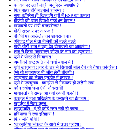
बगावत पर उतरे मंत्री अनुप्रिया-आशीष ?
फिर बाहर होंगे बड़बोले राजभर !
सपा-काँग्रेस ही खिलाएंगे यूपी में BSP का कमल!
बीजेपी की चाल विपक्षी गठबंधन बेहाल !
मायावती पर भारी चन्द्रशेखर !
मोदी सरकार पर आफत !
बीजेपी पर अखिलेश का शायराना वार
एक्जिट पोल में तो बीजेपी की बल्ले-बल्ले
मोदी-योगी राज में बढ़ा देव दीपावली का आकर्षण !
शाह ने किया महाराष्ट्र सीएम के नाम का खुलासा !
यूपी में पोस्टरी सियासत !
अमरीकी राष्ट्रपति की चर्चा बंगाल में !
यूपी उपचुनाव : हार के डर से सियासी बलि देने को तैयार कांग्रेस !
ऐसे तो महाराष्ट्र भी जीत लेगी बीजेपी !
उपचुनाव को लेकर एनडीए में बगावत !
यूपी में उपचुनाव : कांग्रेस से मिलकर ही लड़ेगी सपा
कौन रखेगा भला ऐसी नौकरानी!
मायावती को समझ आ गयी अपनी गलती !
करहल में हुआ अखिलेश के कराहने का इंतजाम !
महाकुंभ में नेत्र कुम्भ!
श्रद्धांजलि : यूं ही कोई रतन नहीं हो जाता …
हरियाणा ने रचा इतिहास !
फिर जीते योगी !
‘लहसुनिया संकट’ के साये में उत्तर प्रदेश !