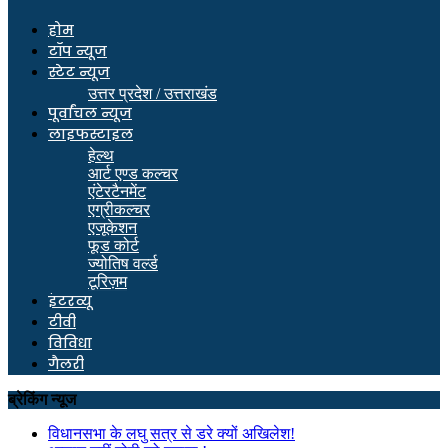
होम
टॉप न्यूज
स्टेट न्यूज
उत्तर प्रदेश / उत्तराखंड
पूर्वांचल न्यूज
लाइफस्टाइल
हेल्थ
आर्ट एण्ड कल्चर
एंटेरटैनमेंट
एग्रीकल्चर
एजूकेशन
फूड कोर्ट
ज्योतिष वर्ल्ड
टूरिज़म
इंटरव्यू
टीवी
विविधा
गैलरी
ब्रेकिंग न्यूज
विधानसभा के लघु सत्र से डरे क्यों अखिलेश!