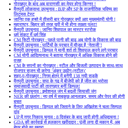
गोरखपुर के बाद अब वाराणसी का मेयर होगा किन्नर !
मैनपुरी लोकसभा उपचुनाव : BJP और SP के राजनीतिक भविष्य का
लिटमस टेस्ट
जानिए एक हफ्ते में तीसरी बार गोरखपुर क्यों आए मुख्यमंत्री योगी !
महाराष्ट्र, बिहार की तरह यूपी में भी होगा तख़्ता पलट!
मैनपुरी उपचुनाव : जानिए शिवपाल का मास्टर स्ट्रोक
धर्म संकट में धर्म सिंह
CM सिटी गोरखपुर : पहले पानी की बाढ़ अब योगी के विकास की बाढ़
मैनपुरी उपचुनाव : पार्टियों के प्रचार में मौजूद है ‘नेताजी’!
मैनपुरी उपचुनाव : डिम्पल ने मानी शर्त तो शिवपाल करने लगे प्रचार
CM योगी आदित्यनाथ ने बताया गोरखपुर में अधिक विकास होने की
वजह
CM के सपनों का गोरखपुर : स्टील और बिजली उत्पादन के साथ-साथ
रोजगार सृजन भी करेगा ‘अंकुर उद्योग (स्टील)’
शहर-ए-गोरखपुर : निगम क्षेत्र में बनेंगी 138 नयी सड़कें
मैनपुरी उपचुनाव : सपा के गढ़ में बीजेपी को है जीत का भरोसा
समाजवादी पार्टी की तारणहार बनीं डिम्पल!
मैनपुरी उपचुनाव : इमोशनल जंग में बदली सियासी जंग
NER की छलांग : नए वर्ष में सबकुछ आनलाइन, समय और पेपर की होगी
बचत
मैनपुरी उपचुनाव : डिम्पल को जिताने के लिए अखिलेश ने चला सिम्पल
दांव
UP में नगर निकाय चुनाव : 8 दिसंबर के बाद जारी होगी अधिसूचना !
GDA की कार्रवाई से हलकान खरीददार : पूंजी लगा दी मकान में, अब
बेघर होने का खतरा