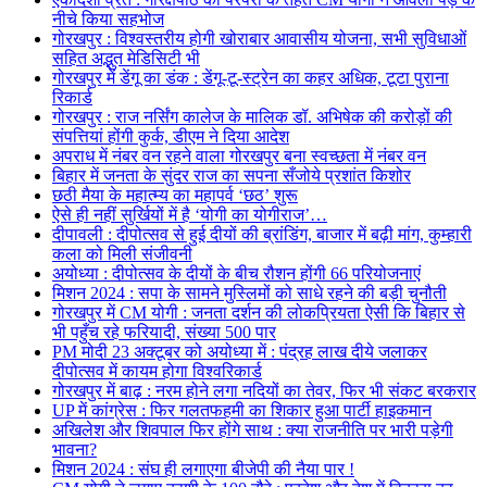
नीचे किया सहभोज
गोरखपुर : विश्वस्तरीय होगी खोराबार आवासीय योजना, सभी सुविधाओं
सहित अद्भुत मेडिसिटी भी
गोरखपुर में डेंगू का डंक : डेंगू-टू-स्ट्रेन का कहर अधिक, टूटा पुराना
रिकार्ड
गोरखपुर : राज नर्सिंग कालेज के मालिक डॉ. अभिषेक की करोड़ों की
संपत्तियां होंगी कुर्क, डीएम ने दिया आदेश
अपराध में नंबर वन रहने वाला गोरखपुर बना स्वच्छता में नंबर वन
बिहार में जनता के सुंदर राज का सपना सँजोये प्रशांत किशोर
छठी मैया के महात्म्य का महापर्व ‘छठ’ शुरू
ऐसे ही नहीं सुर्खियों में है ‘योगी का योगीराज’…
दीपावली : दीपोत्सव से हुई दीयों की ब्रांडिंग, बाजार में बढ़ी मांग, कुम्हारी
कला को मिली संजीवनी
अयोध्या : दीपोत्सव के दीयों के बीच रौशन होंगी 66 परियोजनाएं
मिशन 2024 : सपा के सामने मुस्लिमों को साधे रहने की बड़ी चुनौती
गोरखपुर में CM योगी : जनता दर्शन की लोकप्रियता ऐसी कि बिहार से
भी पहुँच रहे फरियादी, संख्या 500 पार
PM मोदी 23 अक्टूबर को अयोध्या में : पंद्रह लाख दीये जलाकर
दीपोत्सव में कायम होगा विश्वरिकार्ड
गोरखपुर में बाढ़ : नरम होने लगा नदियों का तेवर, फिर भी संकट बरकरार
UP में कांग्रेस : फिर गलतफहमी का शिकार हुआ पार्टी हाइकमान
अखिलेश और शिवपाल फिर होंगे साथ : क्या राजनीति पर भारी पड़ेगी
भावना?
मिशन 2024 : संघ ही लगाएगा बीजेपी की नैया पार !