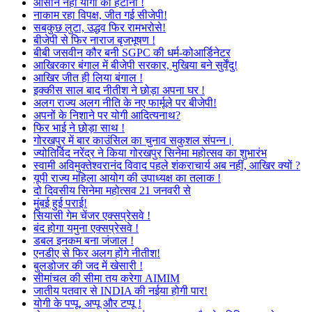
आसान नहीं योगी को हटाना !
नाकाम रहा विपक्ष, जीत गई सीजेपी!
सबकुछ लुटा, उद्धव फिर रामभरोसे!
बीजेपी से फिर नाराज बृजभूषण !
बीबी जसवीन कौर बनी SGPC की धर्म-कोआर्डिनेटर
आखिरकार बंगाल में बीजेपी सरकार, मुखिया बने सुर्वेंदु!
आखिर जीत ही लिया बंगाल !
इक्कीस साल बाद नीतीश ने छोड़ा अपना घर !
अलग राज्य अलग नीति के नए फार्मूले पर बीजेपी!
अपनों के निशाने पर योगी आदित्यनाथ?
फिर भाई ने छोड़ा साथ !
गोरखपुर में बार काउंसिल का चुनाव सकुशल संपन्न।
ज्योतिर्विद नरेंद्र ने किया गोरखपुर सिनेमा महोत्सव का शुभारंभ
स्वामी अविमुक्तेश्वरानंद विवाद पहले शंकराचार्य अब नहीं, आखिर क्यों ?
यूपी राज्य महिला आयोग की उपाध्यक्ष का तलाक !
दो दिवसीय सिनेमा महोत्सव 21 जनवरी से
मुंबई हुई पराई!
सियासी गेम चेंजर एक्सप्रेसवे !
बंद होगा यमुना एक्सप्रेसवे !
डबल इनकम बना जंजाल !
एनडीए से फिर अलग होंगे नीतीश!
बुलडोजर की जद में खेसारी !
सीमांचल की सीमा तय करेगा AIMIM
जातीय पतवार से INDIA की नईया होगी पार!
योगी के पप्पू, अप्पू और टप्पू !