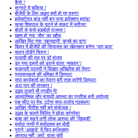
कैसे ?
सन्नाटे में चकिया !
बीजेपी के लिए अछूत क्यों हो गए वरुण!
इलेक्टोरल बांड नहीं बन पाया इलेक्शन ब्रांड!
चाचा शिवपाल के यूटर्न से संकट में भतीजा!
बोली से फंसे बड़बोले राजभर !
खत्म हो गया ‘सैम’ का खौफ
आखिर मिट गया ‘खानदानी’ कुनबे का दाग!
बिहार में बीजेपी की सियासत का खेवनहार बनेगा ‘भूरा बाल’
चलन तोड़ेंगे चिराग !
पल्लवी की राह पर डॉ संजय
डर गया दूसरों को डराने वाला ‘मुख्तार’!
फाइनली पल्लवी ने दिखाए अखिलेश को तेवर!
प्रवचनकर्ता की भूमिका में डिम्पल!
सपा कार्यकर्ता का ऐलान बुरी तरह हारेंगी डिम्पल!
400 पार की सरकार !
उद्धव ठाकरे भी एनडीए में!
आध्यात्मिक और मायावी आस्था का प्रतीक बनी अयोध्या
एक सीट पर पेंच, टूटेगा सपा-रालोद गठबंधन!
आखिर नीतीश नहीं बने संयोजक !
उद्धव के चलते मिलिंद ने छोड़ा कांग्रेस!
बाबा को चढ़ने लगी लोक आस्था की ‘खिचड़ी’
मर्यादा नगरी में मर्यादामय हुए मोदी
पुराने ‘अखाड़े’ में फिर ब्रजभूषण
अपराध नहीं ‘अर्थ’ वाला यूपी