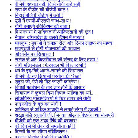
बीजेपी अध्यक्ष वही, जिसे योगी कहें सही
सपा के पीडीए की बीजेपी काट !
बिहार बीजेपी-जेडीयू में ठनी !
यूपी में एसपी-बीएसपी साथ-साथ !
योगी बनाएंगे रविकिशन को बाबा !
विधानसभा में पाकिस्तानी-पाकिस्तानी की गूंज !
नेपाल–बांग्लादेश के चलते टेंशन में भारत !
महाकुंभ : युवाओं ने समझा रील और रियल लाइफ का महत्व!
महापुरुषों से होगी योजनाओं की पहचान
औरंगजेब पर सियासत !
सड़क से आए केजरीवाल की संसद के लिए तडप !
योगी मंत्रिमंडल : फेरबदल भी विस्तार भी !
धर्म के इर्द-गिर्द आमने-सामने की सियासत
बीजेपी के नए सियासी प्रयोग की ‘रेखा’
राहुल जी, ऐसे तो मिट जाएगी कांग्रेस !
विपक्षी गठबंधन के तार-तार होने के आसार
सियासत ने कुचल दिया निषाद धर्मात्मा का धर्म..
लोकप्रिय मुख्यमंत्रियों में फिर टापर बने योगी
फड़नवीस के गुरु बने योगी !
अमेरिका से अधिक आबादी ने लगाई संगम में डुबकी !
श्रद्धांजलि :जुगानी जी, जिनका ओढ़ना-बिछवना था भोजपुरी
बीजेपी को एक अदद शिंदे की दरकार!
बुरे दिन में भी तेवर से समझौता नहीं !
दिल्ली के नए सीएम रविकिशन !
प्रशांत किशोर ने छोड़ी राजनीति !