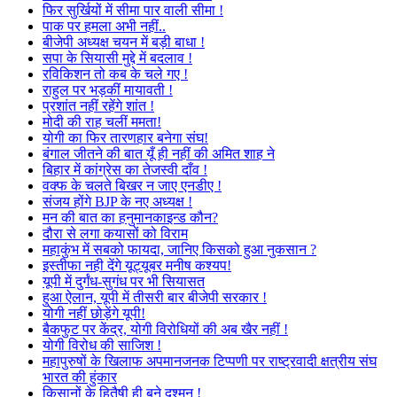
फिर सुर्खियों में सीमा पार वाली सीमा !
पाक पर हमला अभी नहीं..
बीजेपी अध्यक्ष चयन में बड़ी बाधा !
सपा के सियासी मुद्दे में बदलाव !
रविकिशन तो कब के चले गए !
राहुल पर भड़कीं मायावती !
प्रशांत नहीं रहेंगे शांत !
मोदी की राह चलीं ममता!
योगी का फिर तारणहार बनेगा संघ!
बंगाल जीतने की बात यूँ ही नहीं की अमित शाह ने
बिहार में कांग्रेस का तेजस्वी दाँव !
वक्फ के चलते बिखर न जाए एनडीए !
संजय होंगे BJP के नए अध्यक्ष !
मन की बात का हनुमानकाइन्ड कौन?
दौरा से लगा कयासों को विराम
महाकुंभ में सबको फायदा, जानिए किसको हुआ नुकसान ?
इस्तीफा नही देंगे यूट्यूबर मनीष कश्यप!
यूपी में दुर्गंध-सुगंध पर भी सियासत
हुआ ऐलान, यूपी में तीसरी बार बीजेपी सरकार !
योगी नहीं छोड़ेंगे यूपी!
बैकफुट पर केंद्र, योगी विरोधियों की अब खैर नहीं !
योगी विरोध की साजिश !
महापुरुषों के खिलाफ अपमानजनक टिप्पणी पर राष्ट्रवादी क्षत्रीय संघ
भारत की हुंकार
किसानों के हितैषी ही बने दुश्मन !