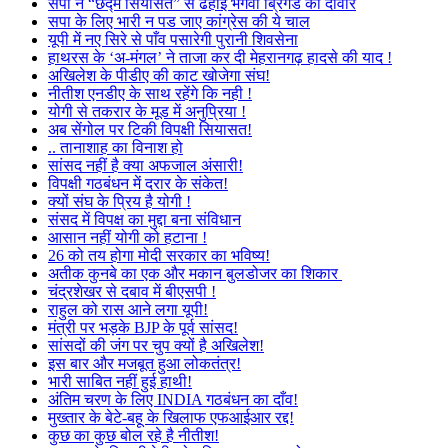
सपा ने “छद्म सियासत” से ढहाई भगवा ब्रिगेड की दीवार
सपा के लिए भारी न पड जाए कांग्रेस की ये चाल
यूपी में नए सिरे से पाँव पसारेगी पुरानी शिवसेना
हाथरस के ‘अ-मंगल’ ने ताजा कर दी मेहरानगढ़ हादसे की याद !
अखिलेश के पीडीए की काट खोजेगा संघ!
नीतीश एनडीए के साथ रहेंगे कि नही !
योगी से तकरार के मूड में अनुप्रिया !
अब सेंगोल पर टिकी विपक्षी सियासत!
.. तानाशाह का विनाश हो
सांसद नहीं है क्या अफजाल अंसारी!
विपक्षी गठबंधन में दरार के संकेत!
क्यों संघ के प्रिय है योगी !
संसद में विपक्ष का मुद्दा बना संविधान
आसान नहीं योगी को हटाना !
26 को तय होगा मोदी सरकार का भविष्य!
अतीक कुनबे का एक और मकान बुलडोजर का शिकार
चंद्रशेखर से दबाव में बीएसपी !
राहुल को रास आने लगा यूपी!
मंत्री पर भड़के BJP के पूर्व सांसद!
सांसदों की जंग पर चुप क्यों है अखिलेश!
इस बार और मजबूत हुआ लोकतंत्र!
भारी साबित नहीं हुई हाथी!
अंतिम चरण के लिए INDIA गठबंधन का दाँव!
मुख्तार के बेटे-बहू के खिलाफ एफआईआर रद्द!
कुछ का कुछ बोल रहे है नीतीश!