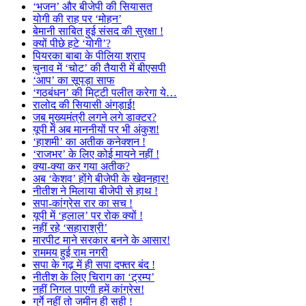
‘भजन’ और बीजेपी की सियासत
योगी की राह पर ‘मोहन’
बेमानी साबित हुई संसद की सुरक्षा !
क्यों पीछे हटे ‘योगी’?
पियरका बाबा के पीलिया श्राप
चुनाव में ‘चोट’ की तैयारी में बीएसपी
‘आप’ का सूपड़ा साफ
‘गठबंधन’ की मिट्टी पलीत करेगा ये…
रालोद की सियासी अंगड़ाई!
जब मुख्यमंत्री लगने लगे डाक्टर?
यूपी में अब माननीयों पर भी अंकुश!
‘हाशमी’ का अतीक कनेक्शन !
‘राजभर’ के लिए कोई मायने नहीं !
क्या-क्या कर गया अतीक?
अब ‘केशव’ होंगे बीजेपी के खेवनहार!
नीतीश ने मिलाया बीजेपी से हाथ !
सपा-कांग्रेस रार का सच !
यूपी में ‘हलाल’ पर रोक क्यों !
नहीं रहे ‘सहाराश्री’
मारपीट माने सरकार बनने के आसार!
राममय हुई राम नगरी
सपा के गढ़ में ही सपा दफ्तर बंद !
नीतीश के लिए चिराग का ‘ट्रम्प’
नहीं निगल पाएगी हमें कांग्रेस!
गुर्गे नहीं तो जमीन ही सही !