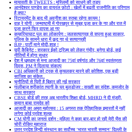
मायावती के TWEETS : मुस्लिमों को साधने की तड़प
आनंदेश्वर पाण्डेय का वायरल फ़ोटो : खेलों में बढ़ती राजनीति का परिणाम
है क्या?
रिटायरमेंट के बाद भी अवनीश का रुतबा रहेगा कायम !
वाह रे योगी : जन्माष्टमी में गोरखपुर से सुबह पूजा कर के गए और रात में
पूजा करने फिर वापस आ गए
कम्हरियाघाट पुल का लोकार्पण : जलसत्याग्रह से सपना हुआ साकार,
पुलिस के सामने धारा में कूद गए थे सत्याग्रही
BJP : पार्टी माने मोदी-शाह !
यूपी कैबिनेट : सरकार ईको टूरिज़्म को लेकर गंभीर, बनेगा बोर्ड, कई
नीतियों में होगा सुधार
देश में धूमधाम से मना आजादी का 75वां वर्षगांठ और 76वां स्वतंत्रता
दिवस, PM ने दिलाया संकल्प
CBI अधिकारी को ट्रक से कुचलकर मारने की कोशिश, एक बड़ी
साजिश का संकेत..
चुनौतियों से घिरी है बिहार की नई सरकार
गालीबाज़ श्रीकांत त्यागी के घर बुलडोजर : सख्ती का संदेश, कमजोर के
साथ सरकार
CBSE बोर्ड की तरह अब भारतीय शिक्षा बोर्ड, MHRD ने दी मंजूरी,
कमान बाबा रामदेव को
आजादी का अमृत महोत्सव : 15 अगस्त तक ऐतिहासिक इमारतों में नहीं
लगेगा कोई प्रवेश शुल्क
CM योगी का जनता दर्शन : महिला ने कहा बार-बार हो रही मेरी भैंस की
चोरी रोकिए महाराज
उत्तर प्रदेश हिन्दी संस्थान का सर्वोच्च ‘भारत भारती सम्मान’ दिल्ली के