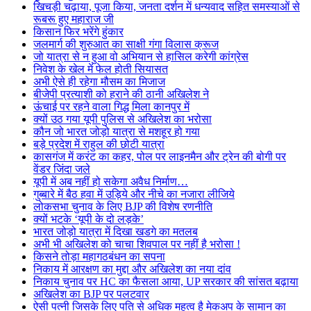
खिचड़ी चढ़ाया, पूजा किया, जनता दर्शन में धन्यवाद सहित समस्याओं से
रूबरू हुए महाराज जी
किसान फिर भरेंगे हुंकार
जलमार्ग की शुरुआत का साक्षी गंगा विलास क्रूज
जो यात्रा से न हुआ वो अभियान से हासिल करेगी कांग्रेस
निवेश के खेल में फेल होती सियासत
अभी ऐसे ही रहेगा मौसम का मिजाज
बीजेपी प्रत्याशी को हराने की ठानी अखिलेश ने
ऊंचाई पर रहने वाला गिद्ध मिला कानपुर में
क्यों उठ गया यूपी पुलिस से अखिलेश का भरोसा
कौन जो भारत जोड़ो यात्रा से मशहूर हो गया
बड़े प्रदेश में राहुल की छोटी यात्रा
कासगंज में करंट का कहर, पोल पर लाइनमैन और ट्रेन की बोगी पर
वेंडर जिंदा जले
यूपी में अब नहीं हो सकेगा अवैध निर्माण…
गुब्बारे में बैठ हवा में उड़िये और नीचे का नजारा लीजिये
लोकसभा चुनाव के लिए BJP की विशेष रणनीति
क्यों भटके ‘यूपी के दो लड़के’
भारत जोड़ो यात्रा में दिखा खडगे का मतलब
अभी भी अखिलेश को चाचा शिवपाल पर नहीं है भरोसा !
किसने तोड़ा महागठबंधन का सपना
निकाय में आरक्षण का मुद्दा और अखिलेश का नया दांव
निकाय चुनाव पर HC का फैसला आया, UP सरकार की सांसत बढ़ाया
अखिलेश का BJP पर पलटवार
ऐसी पत्नी जिसके लिए पति से अधिक महत्व है मेकअप के सामान का