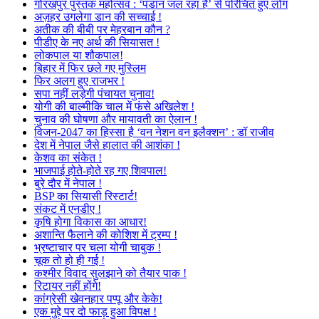
गोरखपुर पुस्तक महोत्सव : ‘पंडान जल रहा है’ से परिचित हुए लोग
अज़हर उगलेगा डान की सच्चाई !
अतीक की बीबी पर मेहरबान कौन ?
पीडीए के नए अर्थ की सियासत !
लोकपाल या शौकपाल!
बिहार में फिर छले गए मुस्लिम
फिर अलग हुए राजभर !
सपा नहीं लड़ेगी पंचायत चुनाव!
योगी की बाल्मीकि चाल में फंसे अखिलेश !
चुनाव की घोषणा और मायावती का ऐलान !
विजन-2047 का हिस्सा है ‘वन नेशन वन इलैक्शन’ : डॉ राजीव
देश में नेपाल जैसे हालात की आशंका !
केशव का संकेत !
भाजपाई होते-होते रह गए शिवपाल!
बुरे दौर में नेपाल !
BSP का सियासी रिस्टार्ट!
संकट में एनडीए !
कृषि होगा विकास का आधार!
अशान्ति फैलाने की कोशिश में ट्रम्प !
भ्रष्टाचार पर चला योगी चाबुक !
चूक तो हो ही गई !
कश्मीर विवाद सुलझाने को तैयार पाक !
रिटायर नहीं होंगे!
कांग्रेसी खेवनहार पप्पू और केके!
एक मुद्दे पर दो फाड़ हुआ विपक्ष !