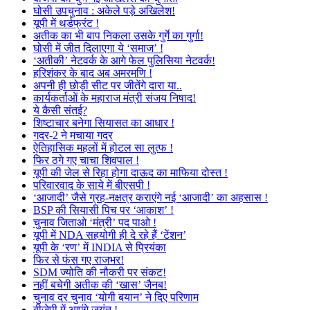
घोसी उपचुनाव : अकेले पड़े अखिलेश!
यूपी में थर्डफ्रंट !
अतीक का भी बाप निकला उसके गुर्गे का गुर्गा!
घोसी में जीत दिलाएगा ये ‘समाज’ !
‘अतीकी’ नेटवर्क के आगे फेल पुलिसिया नेटवर्क!
हरिशंकर के बाद अब अमरमणि !
अपनी ही छोड़ी सीट पर जीतेंगे दारा या..
कार्यकर्ताओं के महाराज मंत्री संजय निषाद!
ये कैसी संतई?
शिष्टाचार बनेगा सियासत का आधार !
गदर-2 ने मचाया गदर
ऐतिहासिक महलों में होटल सा लुत्फ !
फिर ठगे गए चाचा शिवपाल !
यूपी की जेल से रिहा होगा दाऊद का माफिया दोस्त !
परिवारवाद के साये में बीएसपी !
‘आजादी’ जैसे ग्रह-नक्षत्र कराएंगे नई ‘आजादी’ का अहसास !
BSP की सियासी पिच पर ‘आकाश’ !
चुनाव जिताओ ‘मंत्री’ पद पाओ !
यूपी में NDA सहयोगी ही दे रहे हैं ‘टेंशन’
यूपी के ‘रण’ में INDIA से प्रियंका
फिर से फंस गए राजभर!
SDM ज्योति की नौकरी पर संकट!
नहीं बचेगी अतीक की ‘खास’ जैनब!
चुनाव दर चुनाव ‘योगी बयान’ ने दिए परिणाम
बीजेपी में आएंगे जयंत !