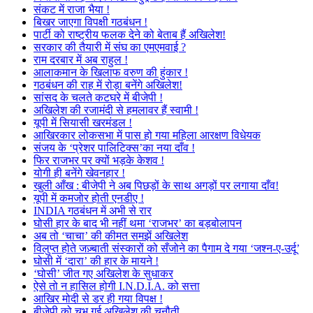
संकट में राजा भैया !
बिखर जाएगा विपक्षी गठबंधन !
पार्टी को राष्ट्रीय फलक देने को बेताब हैं अखिलेश!
सरकार की तैयारी में संघ का एमएमवाई ?
राम दरबार में अब राहुल !
आलाकमान के खिलाफ वरुण की हुंकार !
गठबंधन की राह में रोड़ा बनेंगे अखिलेश!
सांसद के चलते कटघरे में बीजेपी !
अखिलेश की रजामंदी से हमलावर हैं स्वामी !
यूपी में सियासी खरमंडल !
आखिरकार लोकसभा में पास हो गया महिला आरक्षण विधेयक
संजय के ‘प्रेशर पालिटिक्स’का नया दाँव !
फिर राजभर पर क्यों भड़के केशव !
योगी ही बनेंगे खेवनहार !
खुली आँख : बीजेपी ने अब पिछड़ों के साथ अगड़ों पर लगाया दाँव!
यूपी में कमजोर होती एनडीए !
INDIA गठबंधन में अभी से रार
घोसी हार के बाद भी नहीं थमा ‘राजभर’ का बड़बोलापन
अब तो ‘चाचा’ की कीमत समझें अखिलेश
विलुप्त होते जज़्बाती संस्कारों को सँजोने का पैगाम दे गया ‘जश्न-ए-उर्दू’
घोसी में ‘दारा’ की हार के मायने !
‘घोसी’ जीत गए अखिलेश के सुधाकर
ऐसे तो न हासिल होगी I.N.D.I.A. को सत्ता
आखिर मोदी से डर ही गया विपक्ष !
बीजेपी को चुभ गई अखिलेश की चुनौती