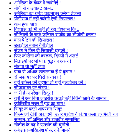
अमेरिका के कब्जे में खामेनेई !
योगी से कड़वाहट खत्म..
अमेरिका का घमंड चकनाचूर करेगा तेजस!
योगीराज में नहीं चलेगी ऐसी सियासत !
आम हुआ खास
विश्वास को भी नहीं हो रहा विश्वास कि ..
सीनियरों के रहते जूनियर राजीव का डीजीपी बनना!
वाल पेंटिंग की सियासत !
डलझील बनाम नैनीझील
संजय ने फिर दी सियासी घुड़की !
फिर कोरोना की दस्तक, दिल्ली में अलर्ट
मिठाइयों पर भी पाक युद्ध का असर !
नौतपा तो नहीं तपा!
पाक से अधिक खतरनाक हैं ये दुश्मन !
सीजफायर पर घिरी सरकार !
वहाँ राफेल की दहशत तो यहाँ बुलडोजर की !
सीजफायर पर संशय !
जारी है आपरेशन सिंदूर !
यूपी में अब बिना लाइसेंस कत्तई नहीं बिकेंगे खाने के सामान
ज्योतिषीय नजर में युद्ध का योग !
सिंदूर के बदले आपरेशन सिंदूर
फिल्म एवं टीवी अकादमी, उत्तर प्रदेश ने किया कला श्रमिकों का
सम्मान, डॉ अनिल और राजवीर सम्मानित
नीतीश के गढ़ में प्रशांत की चुनौती!
अंबेडकर-अखिलेश पोस्टर के मायने