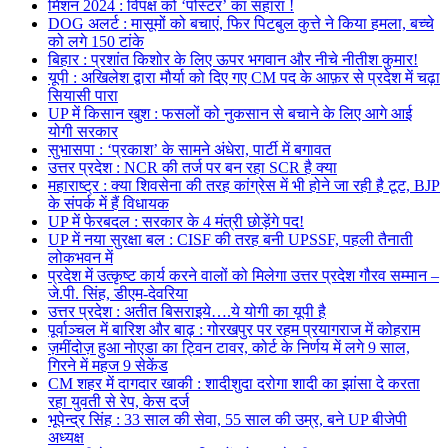
मिशन 2024 : विपक्ष को ‘पोस्टर’ का सहारा !
DOG अलर्ट : मासूमों को बचाएं, फिर पिटबुल कुत्ते ने किया हमला, बच्चे
को लगे 150 टांके
बिहार : प्रशांत किशोर के लिए ऊपर भगवान और नीचे नीतीश कुमार!
यूपी : अखिलेश द्वारा मौर्या को दिए गए CM पद के आफ़र से प्रदेश में चढ़ा
सियासी पारा
UP में किसान खुश : फसलों को नुकसान से बचाने के लिए आगे आई
योगी सरकार
सुभासपा : ‘प्रकाश’ के सामने अंधेरा, पार्टी में बगावत
उत्तर प्रदेश : NCR की तर्ज पर बन रहा SCR है क्या
महाराष्ट्र : क्या शिवसेना की तरह कांग्रेस में भी होने जा रही है टूट, BJP
के संपर्क में हैं विधायक
UP में फेरबदल : सरकार के 4 मंत्री छोड़ेंगे पद!
UP में नया सुरक्षा बल : CISF की तरह बनी UPSSF, पहली तैनाती
लोकभवन में
प्रदेश में उत्कृष्ट कार्य करने वालों को मिलेगा उत्तर प्रदेश गौरव सम्मान –
जे.पी. सिंह, डीएम-देवरिया
उत्तर प्रदेश : अतीत बिसराइये….ये योगी का यूपी है
पूर्वाञ्चल में बारिश और बाढ़ : गोरखपुर पर रहम प्रयागराज में कोहराम
ज़मींदोज़ हुआ नोएडा का ट्विन टावर, कोर्ट के निर्णय में लगे 9 साल,
गिरने में महज 9 सेकेंड
CM शहर में दागदार खाकी : शादीशुदा दरोगा शादी का झांसा दे करता
रहा युवती से रेप, केस दर्ज
भूपेन्द्र सिंह : 33 साल की सेवा, 55 साल की उम्र, बने UP बीजेपी
अध्यक्ष