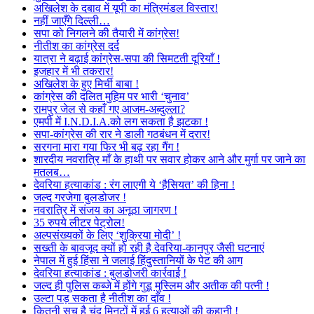
अखिलेश के दबाव में यूपी का मंत्रिमंडल विस्तार!
नहीं जाएँगे दिल्ली…
सपा को निगलने की तैयारी में कांग्रेस!
नीतीश का कांग्रेस दर्द
यात्रा ने बढ़ाई कांग्रेस-सपा की सिमटती दूरियाँ !
इजहार में भी तकरार!
अखिलेश के हुए मिर्ची बाबा !
कांग्रेस की दलित मुहिम पर भारी ‘चुनाव’
रामपुर जेल से कहाँ गए आजम-अब्दुल्ला?
एमपी में I.N.D.I.A.को लग सकता है झटका !
सपा-कांग्रेस की रार ने डाली गठबंधन में दरार!
सरगना मारा गया फिर भी बढ़ रहा गैंग !
शारदीय नवरात्रि माँ के हाथी पर सवार होकर आने और मुर्गा पर जाने का
मतलब…
देवरिया हत्याकांड : रंग लाएगी ये ‘हैसियत’ की हिना !
जल्द गरजेगा बुलडोजर !
नवरात्रि में संजय का अनूठा जागरण !
35 रुपये लीटर पेट्रोल!
अल्पसंख्यकों के लिए ‘शुक्रिया मोदी’ !
सख्ती के बावजूद क्यों हो रही है देवरिया-कानपुर जैसी घटनाएं
नेपाल में हुई हिंसा ने जलाई हिंदुस्तानियों के पेट की आग
देवरिया हत्याकांड : बुलडोजरी कार्रवाई !
जल्द ही पुलिस कब्जे में होंगे गुडू मुस्लिम और अतीक की पत्नी !
उल्टा पड़ सकता है नीतीश का दाँव !
कितनी सच है चंद मिनटों में हुई 6 हत्याओं की कहानी !