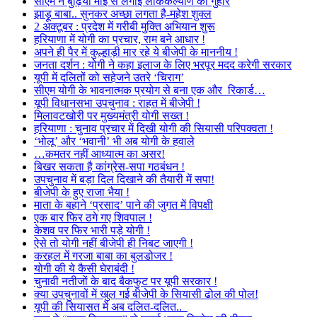
सीएम ने बुढ़िया माई से लगाई लोककल्याण की गुहार
झाड़ू बाबा.. सुनकर अच्छा लगता है-महेश शुक्ल
2 अक्टूबर : प्रदेश में गरीबी मुक्ति अभियान शुरू
हरियाणा में योगी का प्रचार, राम बने आधार !
अपने ही पैर में कुल्हाड़ी मार रहे ये बीजेपी के माननीय !
जनता दर्शन : योगी ने कहा इलाज के लिए भरपूर मदद करेगी सरकार
यूपी में दलितों को सहेजने उतरे ‘चिराग’
सीएम योगी के भावनात्मक प्रयोग से बना एक और रिकार्ड…
यूपी विधानसभा उपचुनाव : राहत में बीजेपी !
मिलावटखोरी पर मुख्यमंत्री योगी सख्त !
हरियाणा : चुनाव प्रचार में दिखी योगी की सियासी परिपक्वता !
‘भोलू’ और ‘भवानी’ भी अब योगी के हवाले
…कमतर नहीं आध्यात्म का असर!
बिखर सकता है कांग्रेस-सपा गठबंधन !
उपचुनाव में बड़ा दिल दिखाने की तैयारी में सपा!
बीजेपी के हुए राजा भैया !
माता के बहाने ‘प्रसाद’ पाने की जुगत में विपक्षी
एक बार फिर ठगे गए शिवपाल !
केशव पर फिर भारी पड़े योगी !
ऐसे तो योगी नहीं बीजेपी ही निबट जाएगी !
करहल में गरजा बाबा का बुलडोजर !
योगी की ये कैसी घेराबंदी !
चुनावी नतीजों के बाद बैकफुट पर यूपी सरकार !
क्या उपचुनावों में खुल गई बीजेपी के सियासी ढोल की पोल!
यूपी की सियासत में अब दलित-दलित..