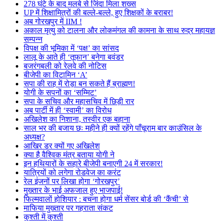
278 घंटे के बाद मलबे से जिंदा मिला शख्स
UP में शिक्षामित्रों की बल्ले-बल्ले, हुए शिक्षकों के बराबर!
अब गोरखपुर में IIM !
अकाल मृत्यु को टालना और लोकमंगल की कामना के साथ रुद्र महायज्ञ
सम्पन्न
विपक्ष की भूमिका में ‘पक्ष’ का सांसद
लालू के आते ही ‘तूफान’ बनेगा बवंडर
बजरंगबली को रेलवे की नोटिस
बीजेपी का विटामिन ‘A’
सपा की राह में रोड़ा बन सकते हैं ब्राह्मण!
योगी के सपनों का ‘सम्मिट’
सपा के सचिव और महासचिव में छिड़ी रार
अब पार्टी में ही ‘स्वामी’ का विरोध
अखिलेश का निशाना, तस्वीर एक बहाना
साल भर की बजाय छः महीने ही क्यों रहेंगे पाँचूराम बार काउंसिल के
अध्यक्ष?
आखिर डर क्यों गए अखिलेश
क्या है वैश्विक मंत्र बताया योगी ने
इन हथियारों के सहारे बीजेपी बनाएगी 24 में सरकार!
यात्रियों को लगेगा रोडवेज का करंट
रेल इंजनों पर लिखा होगा ‘गोरखपुर’
मुख्तार के भाई अफजाल हुए भाजपाई!
फिल्मवालों होशियार : बचना होगा धर्म सेंसर बोर्ड की ‘कैंची’ से
माफिया मुख्तार पर गहराता संकट
कुश्ती में कुश्ती