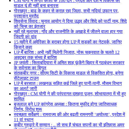
CM योगी ने लगाए काशी के 100 दौरे : प्रदेश और देश में विकास का
माडल यूं ही नहीं बना बनारस
गोरखपुर : बाढ़ के कहर से कराह रहा जिला, सभी नदियां उफान पर,
प्रशासन मुस्तैद
शिवसेना विवाद : चुनाव आयोग ने दिया उद्धव और शिंदे को पार्टी नाम, शिंदे
को चिन्ह का इंतजार
नहीं रहे मुलायम : गाँव और राजनीति के अखाड़े में जीतने वाला हार गया
जिंदगी का दांव
15 महीने में अमेरिका के बराबर होगा UP में सड़कों का नेटवर्क, जानिए
किसने कहा
UP मेँ बारिश : अभी नहीं मिलेगी निजात, नोरू चक्रवात के चलते 12
अक्टूबर तक संभव है बारिश
JP जयंती : सिताबदियारा में अमित शाह फूंकेंगे बिहार में गठबंधन सरकार
के सर्वनाश का बिगुल
संतकबीर नगर : सीएम सिटी के विकास माडल से विकसित होगा, बनेगा
सैटेलाइट टाउन
UP में बरसात : लखनऊ सहित कई जिले हुए पानी-पानी, मौसम विभाग
का अलर्ट जारी
गोरखपुर : CM योगी ने की परंपरागत दशहरा पूजन, शोभायात्रा में भी हुए
शामिल
बृजलाल बने UP कांग्रेस अध्यक्ष : कितना मुफीद होगा जातिसाधक
निर्णय, विरोध शुरू
स्वच्छता सर्वेक्षण : रामराज्य की ओर बढ़ती रामनगरी ‘अयोध्या’, प्रदेश में
11 वां स्थान
कबीर गुरुद्वारे में सम्मान : .. तो सच है चंचल सपनों का भी इतिहास अमर