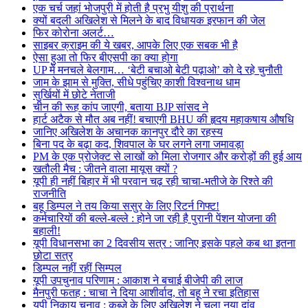
एक चर्च जहां भोजपुरी में होती है प्रभु यीशु की प्रार्थना
क्यों बदली अखिलेश से मिलने के बाद विधायक इरफान की जेल
फिर कोरोना अलर्ट…
साइबर क्राइम की ये खबर, आपके लिए एक सबक भी है
ऐसा हुआ तो फिर बीएसपी का क्या होगा
UP में मनचले बेलगाम… ‘बेटी बचाओ बेटी पढ़ाओ’ को दे रहे चुनौती
जाम के झाम से मुक्ति, सीधे पहुंचिए काशी विश्वनाथ धाम
सुर्खियों में छोटे नेताजी
चीन की रूह कांप जाएगी, बताया BJP सांसद ने
हार्ट अटैक से मौत अब नहीं! बचाएगी BHU की हृदय महाकषाय औषधि
जानिए अखिलेश के अचानक कानपुर दौरे का रहस्य
बिना पद के बढ़ा कद, शिवपाल के घर लगने लगा जमावड़ा
PM के एक प्रोजेक्ट से लाखों को मिला रोजगार और करोड़ों की हुई आय
खतौली मैच : जीतने वाला मायूस क्यों ?
यूपी ही नहीं बिहार में भी परवान चढ़ रही चाचा-भतीजे के रिश्ते की
राजनीति
बहू डिम्पल ने तय किया ससुर के लिए रिटर्न गिफ्ट!
कर्मचारियों की बल्ले-बल्ले : होने जा रही है पुरानी पेंशन योजना की
बहाली!
यूपी विधानसभा का 2 दिवसीय सत्र : जानिए इसके पहले कब था इतना
छोटा सत्र
डिम्पल नहीं रहीं सिम्पल
यूपी उपचुनाव परिणाम : आकाश ने बचाई बीजेपी की लाज
मैनपुरी फतह : चाचा ने दिया आशीर्वाद, तो बहू ने रचा इतिहास
यूपी निकाय चुनाव : कब्जे के लिए अखिलेश ने चला नया दांव