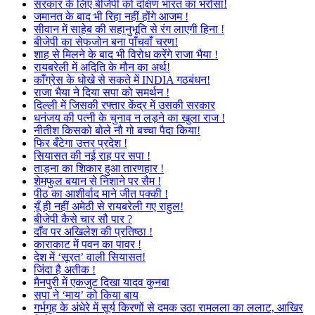
सरकार के लिए बीजेपी को दक्षिण भारत का भरोसा!
जमानत के बाद भी रिहा नहीं होंगे आजम !
सीवान में साहेब की सहानुभूति से रंग लाएगी हिना !
बीजेपी का सेफजोन बना पाँचवाँ चरण!
शाह से मिलने के बाद भी विरोध करेंगे राजा भैया !
रायबरेली में अदिति के मौन का अर्थ!
काँग्रेस के धोखे से सकते में INDIA गठबंधन!
राजा भैया ने दिया सपा को समर्थन !
दिल्ली में जिसकी रफ्तार केंद्र में उसकी सरकार
धनंजय की पत्नी के चुनाव न लड़ने का खुला राज !
नीतीश किसको बोले नौ गो बच्चा पैदा किया!
फिर बँटेगा उत्तर प्रदेश !
सियासत की नई राह पर सपा !
ताड़ना का शिकार हुआ तारणहार !
शेमफुल बयान से निशाने पर सैम !
पीठ का आशीर्वाद माने जीत पक्की !
यूँ ही नहीं अमेठी से रायबरेली गए राहुल!
बीजेपी कैसे चार सौ पार ?
दाँव पर अखिलेश की प्रतिष्ठा !
काराकाट में पवन का पावर !
देश में ‘सूरत’ वाली सियासत!
जिंदा है अतीक !
मैनपुरी में एकजुट दिखा यादव कुनबा
सपा ने ‘माय’ को किया बाय
गर्भगृह के अंधेरे में सूर्य किरणों से दमक उठा रामलला का ललाट, आखिर