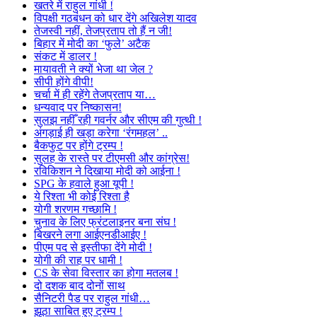
खतरे में राहुल गांधी !
विपक्षी गठबंधन को धार देंगे अखिलेश यादव
तेजस्वी नहीं, तेजप्रताप तो हैं न जी!
बिहार में मोदी का ‘फुले’ अटैक
संकट में डालर !
मायावती ने क्यों भेजा था जेल ?
सीपी होंगे वीपी!
चर्चा में ही रहेंगे तेजप्रताप या…
धन्यवाद पर निष्कासन!
सुलझ नहीँ रही गवर्नर और सीएम की गुत्थी !
अंगड़ाई ही खड़ा करेगा ‘रंगमहल’ ..
बैकफुट पर होंगे ट्रम्प !
सुलह के रास्ते पर टीएमसी और कांग्रेस!
रविकिशन ने दिखाया मोदी को आईना !
SPG के हवाले हुआ यूपी !
ये रिश्ता भी कोई रिश्ता है
योगी शरणम गच्छामि !
चुनाव के लिए फ्रंटलाइनर बना संघ !
बिखरने लगा आईएनडीआईए !
पीएम पद से इस्तीफा देंगे मोदी !
योगी की राह पर धामी !
CS के सेवा विस्तार का होगा मतलब !
दो दशक बाद दोनों साथ
सैनिटरी पैड पर राहुल गांधी…
झूठा साबित हुए ट्रम्प !