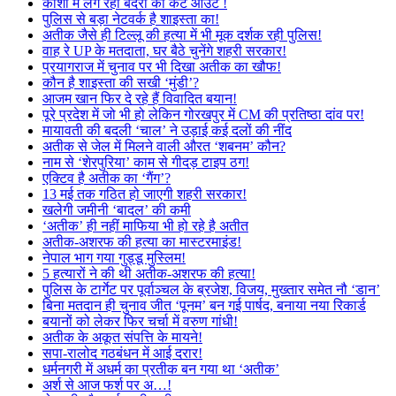
काशी में लग रहा बंदरों का कट आउट !
पुलिस से बड़ा नेटवर्क है शाइस्ता का!
अतीक जैसे ही टिल्लू की हत्या में भी मूक दर्शक रही पुलिस!
वाह रे UP के मतदाता, घर बैठे चुनेंगे शहरी सरकार!
प्रयागराज में चुनाव पर भी दिखा अतीक का खौफ!
कौन है शाइस्ता की सखी ‘मुंडी’?
आजम खान फिर दे रहे हैं विवादित बयान!
पूरे प्रदेश में जो भी हो लेकिन गोरखपुर में CM की प्रतिष्ठा दांव पर!
मायावती की बदली ‘चाल’ ने उड़ाई कई दलों की नींद
अतीक से जेल में मिलने वाली औरत ‘शबनम’ कौन?
नाम से ‘शेरपुरिया’ काम से गीदड़ टाइप ठग!
एक्टिव है अतीक का ‘गैंग’?
13 मई तक गठित हो जाएगी शहरी सरकार!
खलेगी जमीनी ‘बादल’ की कमी
‘अतीक’ ही नहीं माफिया भी हो रहे है अतीत
अतीक-अशरफ की हत्या का मास्टरमाइंड!
नेपाल भाग गया गुड्डू मुस्लिम!
5 हत्यारों ने की थी अतीक-अशरफ की हत्या!
पुलिस के टार्गेट पर पूर्वाञ्चल के ब्रजेश, विजय, मुख्तार समेत नौ ‘डान’
बिना मतदान ही चुनाव जीत ‘पूनम’ बन गई पार्षद, बनाया नया रिकार्ड
बयानों को लेकर फिर चर्चा में वरुण गांधी!
अतीक के अकूत संपत्ति के मायने!
सपा-रालोद गठबंधन में आई दरार!
धर्मनगरी में अधर्म का प्रतीक बन गया था ‘अतीक’
अर्श से आज फर्श पर अ…!