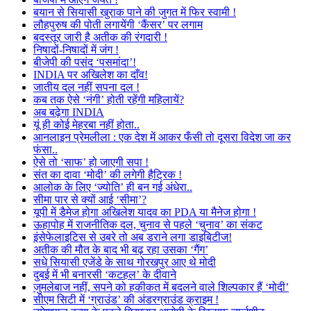
बयान से सियासी खुराक पाने की जुगत में फिर स्वामी !
लौहपुरुष की पोती लगायेंगी ‘कैंसर’ पर लगाम
बदस्तूर जारी है अतीक की रंगदारी !
निषादों-निषादों में जंग !
बीजेपी की पसंद ‘पसमांदा’!
INDIA पर अखिलेश का दाँव!
जातीय दल नहीं सपना दल !
कब तक ऐसे ‘नंगी’ होती रहेंगी महिलायें?
अब बढ़ेगा INDIA
यूं ही कोई मेहरबा नहीं होता..
आनलाइन प्रेमलीला : एक देश में आकर फँसी तो दूसरा विदेश जा कर
फंसा..
ऐसे तो ‘साफ’ हो जाएगी सपा !
संत का दावा ‘मोदी’ की लगेगी हैट्रिक !
आलोक के लिए ‘ज्योति’ ही बन गई अंधेरा..
सीमा पार से क्यों आई ‘सीमा’?
यूपी में डैमेज होगा अखिलेश यादव का PDA या मैनेज होगा !
ऊहापोह में राजनीतिक दल, चुनाव से पहले ‘चुनाव’ का संकट
इंसेफेलाइटिस से उबरे तो अब डराने लगा डाइबिटीज!
अतीक की मौत के बाद भी बढ़ रहा उसका ‘गैंग’
सधे सियासी एजेंडे के साथ गोरखपुर आए थे मोदी
दुबई में भी बनारसी ‘कटहल’ के दीवाने
जुमलेबाज नहीं, सपने को हकीकत में बदलने वाले शिल्पकार हैं ‘मोदी’
सीएम सिटी में ‘ग्राउंड’ की अंडरग्राउंड क्राइम !