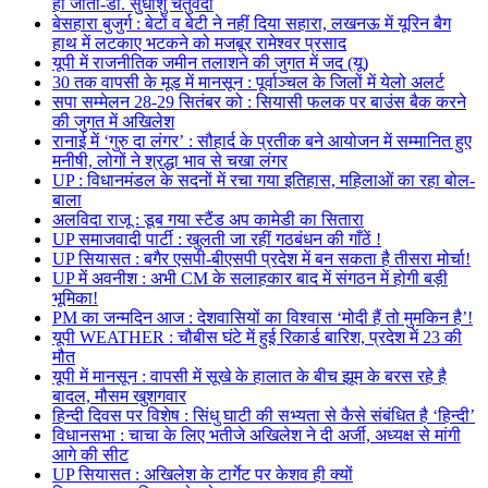
हो जाता-डॉ. सुधांशु चतुर्वेदी
बेसहारा बुजुर्ग : बेटों व बेटी ने नहीं दिया सहारा, लखनऊ में यूरिन बैग
हाथ में लटकाए भटकने को मजबूर रामेश्वर प्रसाद
यूपी में राजनीतिक जमीन तलाशने की जुगत में जद (यू)
30 तक वापसी के मूड में मानसून : पूर्वाञ्चल के जिलों में येलो अलर्ट
सपा सम्मेलन 28-29 सितंबर को : सियासी फलक पर बाउंस बैक करने
की जुगत में अखिलेश
रानाई में ‘गुरु दा लंगर’ : सौहार्द के प्रतीक बने आयोजन में सम्मानित हुए
मनीषी, लोगों ने श्रद्धा भाव से चखा लंगर
UP : विधानमंडल के सदनों में रचा गया इतिहास, महिलाओं का रहा बोल-
बाला
अलविदा राजू : डूब गया स्टैंड अप कामेडी का सितारा
UP समाजवादी पार्टी : खुलती जा रहीं गठबंधन की गाँठें !
UP सियासत : बगैर एसपी-बीएसपी प्रदेश में बन सकता है तीसरा मोर्चा!
UP में अवनीश : अभी CM के सलाहकार बाद में संगठन में होगी बड़ी
भूमिका!
PM का जन्मदिन आज : देशवासियों का विश्वास ‘मोदी हैं तो मुमकिन है’!
यूपी WEATHER : चौबीस घंटे में हुई रिकार्ड बारिश, प्रदेश में 23 की
मौत
यूपी में मानसून : वापसी में सूखे के हालात के बीच झूम के बरस रहे है
बादल, मौसम खुशगवार
हिन्दी दिवस पर विशेष : सिंधु घाटी की सभ्यता से कैसे संबंधित है ‘हिन्दी’
विधानसभा : चाचा के लिए भतीजे अखिलेश ने दी अर्जी, अध्यक्ष से मांगी
आगे की सीट
UP सियासत : अखिलेश के टार्गेट पर केशव ही क्यों