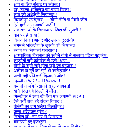
आप के लिए संकट पर संकट !
ढह जाएगा अखिलेश का यादव किला !
सपा की अर्धकुंभी सियासत !
मिल्कीपुर उपचुनाव …..योगी नीति से मिली जीत
ऐसे हारी आम आदमी पार्टी !
सनातन धर्म के खिलाफ साजिश की सुपारी !
दांव पर है साख !
विजय किरन आनंद और उनका दुरसंयोग !
संगम मे अखिलेश के डुबकी की सियासत
स्नान पर सियासी घमासान !
आध्यात्मिक विरासत को सहेजे योगी ने सजाया ‘दिव्य महाकुंभ’
सहयोगी रही कांग्रेस से डरी ‘आप’ !
योगी के रहते नहीं होगा यूपी का बंटवारा !
अतीक के गुर्गे का गुर्गा भी करोड़पति !
पासी नहीं पंडितजी दिलाएंगे जीत!
दिल्ली में ‘फ्री’ की सियासत !
बयानों में आमने-सामने राहुल-भागवत!
योगी दिलाएंगे दिल्ली में जीत !
मिल्कीपुर में सपा की नैया पार लगाएगी PDA !
ऐसे क्यों बोल रहे संजय निषाद !
बीजेपी का दाग धुलेगा मिल्कीपुर !
कैसा अंबेडकर प्रेम ?
नितीश की ‘ना’ पर भी सियासत
कांग्रेसी हुए बृजभूषण !
नए साल में साथ खिचड़ी खाएंगे लालू-नितीश !