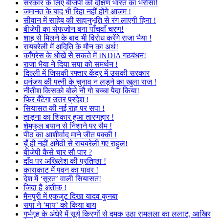
सरकार के लिए बीजेपी को दक्षिण भारत का भरोसा!
जमानत के बाद भी रिहा नहीं होंगे आजम !
सीवान में साहेब की सहानुभूति से रंग लाएगी हिना !
बीजेपी का सेफजोन बना पाँचवाँ चरण!
शाह से मिलने के बाद भी विरोध करेंगे राजा भैया !
रायबरेली में अदिति के मौन का अर्थ!
काँग्रेस के धोखे से सकते में INDIA गठबंधन!
राजा भैया ने दिया सपा को समर्थन !
दिल्ली में जिसकी रफ्तार केंद्र में उसकी सरकार
धनंजय की पत्नी के चुनाव न लड़ने का खुला राज !
नीतीश किसको बोले नौ गो बच्चा पैदा किया!
फिर बँटेगा उत्तर प्रदेश !
सियासत की नई राह पर सपा !
ताड़ना का शिकार हुआ तारणहार !
शेमफुल बयान से निशाने पर सैम !
पीठ का आशीर्वाद माने जीत पक्की !
यूँ ही नहीं अमेठी से रायबरेली गए राहुल!
बीजेपी कैसे चार सौ पार ?
दाँव पर अखिलेश की प्रतिष्ठा !
काराकाट में पवन का पावर !
देश में ‘सूरत’ वाली सियासत!
जिंदा है अतीक !
मैनपुरी में एकजुट दिखा यादव कुनबा
सपा ने ‘माय’ को किया बाय
गर्भगृह के अंधेरे में सूर्य किरणों से दमक उठा रामलला का ललाट, आखिर