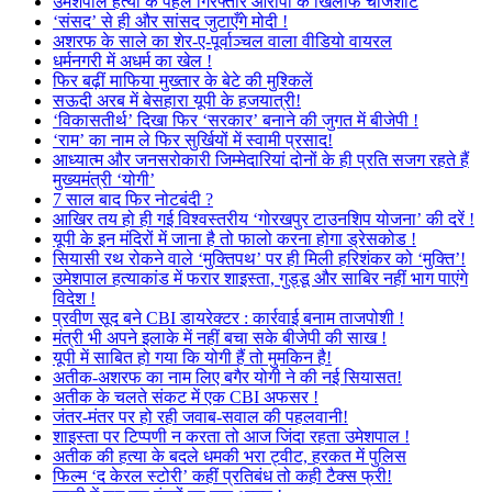
उमेशपाल हत्या के पहले गिरफ्तार आरोपी के खिलाफ चार्जशीट
‘संसद’ से ही और सांसद जुटाएँगे मोदी !
अशरफ के साले का शेर-ए-पूर्वाञ्चल वाला वीडियो वायरल
धर्मनगरी में अधर्म का खेल !
फिर बढ़ीं माफिया मुख्तार के बेटे की मुश्किलें
सऊदी अरब में बेसहारा यूपी के हजयात्री!
‘विकासतीर्थ’ दिखा फिर ‘सरकार’ बनाने की जुगत में बीजेपी !
‘राम’ का नाम ले फिर सुर्खियों में स्वामी प्रसाद!
आध्यात्म और जनसरोकारी जिम्मेदारियां दोनों के ही प्रति सजग रहते हैं
मुख्यमंत्री ‘योगी’
7 साल बाद फिर नोटबंदी ?
आखिर तय हो ही गई विश्वस्तरीय ‘गोरखपुर टाउनशिप योजना’ की दरें !
यूपी के इन मंदिरों में जाना है तो फालो करना होगा ड्रेसकोड !
सियासी रथ रोकने वाले ‘मुक्तिपथ’ पर ही मिली हरिशंकर को ‘मुक्ति’!
उमेशपाल हत्याकांड में फरार शाइस्ता, गुड्डू और साबिर नहीं भाग पाएंगे
विदेश !
प्रवीण सूद बने CBI डायरेक्टर : कार्रवाई बनाम ताजपोशी !
मंत्री भी अपने इलाके में नहीं बचा सके बीजेपी की साख !
यूपी में साबित हो गया कि योगी हैं तो मुमकिन है!
अतीक-अशरफ का नाम लिए बगैर योगी ने की नई सियासत!
अतीक के चलते संकट में एक CBI अफसर !
जंतर-मंतर पर हो रही जवाब-सवाल की पहलवानी!
शाइस्ता पर टिप्पणी न करता तो आज जिंदा रहता उमेशपाल !
अतीक की हत्या के बदले धमकी भरा ट्वीट, हरकत में पुलिस
फिल्म ‘द केरल स्टोरी’ कहीं प्रतिबंध तो कही टैक्स फ्री!