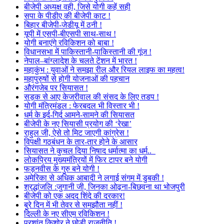
बीजेपी अध्यक्ष वही, जिसे योगी कहें सही
सपा के पीडीए की बीजेपी काट !
बिहार बीजेपी-जेडीयू में ठनी !
यूपी में एसपी-बीएसपी साथ-साथ !
योगी बनाएंगे रविकिशन को बाबा !
विधानसभा में पाकिस्तानी-पाकिस्तानी की गूंज !
नेपाल–बांग्लादेश के चलते टेंशन में भारत !
महाकुंभ : युवाओं ने समझा रील और रियल लाइफ का महत्व!
महापुरुषों से होगी योजनाओं की पहचान
औरंगजेब पर सियासत !
सड़क से आए केजरीवाल की संसद के लिए तडप !
योगी मंत्रिमंडल : फेरबदल भी विस्तार भी !
धर्म के इर्द-गिर्द आमने-सामने की सियासत
बीजेपी के नए सियासी प्रयोग की ‘रेखा’
राहुल जी, ऐसे तो मिट जाएगी कांग्रेस !
विपक्षी गठबंधन के तार-तार होने के आसार
सियासत ने कुचल दिया निषाद धर्मात्मा का धर्म..
लोकप्रिय मुख्यमंत्रियों में फिर टापर बने योगी
फड़नवीस के गुरु बने योगी !
अमेरिका से अधिक आबादी ने लगाई संगम में डुबकी !
श्रद्धांजलि :जुगानी जी, जिनका ओढ़ना-बिछवना था भोजपुरी
बीजेपी को एक अदद शिंदे की दरकार!
बुरे दिन में भी तेवर से समझौता नहीं !
दिल्ली के नए सीएम रविकिशन !
प्रशांत किशोर ने छोड़ी राजनीति !