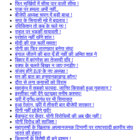
फिर सुर्खियों में सीमा पार वाली सीमा !
पाक पर हमला अभी नहीं..
बीजेपी अध्यक्ष चयन में बड़ी बाधा !
सपा के सियासी मुद्दे में बदलाव !
रविकिशन तो कब के चले गए !
राहुल पर भड़कीं मायावती !
प्रशांत नहीं रहेंगे शांत !
मोदी की राह चलीं ममता!
योगी का फिर तारणहार बनेगा संघ!
बंगाल जीतने की बात यूँ ही नहीं की अमित शाह ने
बिहार में कांग्रेस का तेजस्वी दाँव !
वक्फ के चलते बिखर न जाए एनडीए !
संजय होंगे BJP के नए अध्यक्ष !
मन की बात का हनुमानकाइन्ड कौन?
दौरा से लगा कयासों को विराम
महाकुंभ में सबको फायदा, जानिए किसको हुआ नुकसान ?
इस्तीफा नही देंगे यूट्यूबर मनीष कश्यप!
यूपी में दुर्गंध-सुगंध पर भी सियासत
हुआ ऐलान, यूपी में तीसरी बार बीजेपी सरकार !
योगी नहीं छोड़ेंगे यूपी!
बैकफुट पर केंद्र, योगी विरोधियों की अब खैर नहीं !
योगी विरोध की साजिश !
महापुरुषों के खिलाफ अपमानजनक टिप्पणी पर राष्ट्रवादी क्षत्रीय संघ
भारत की हुंकार
किसानों के हितैषी ही बने दुश्मन !