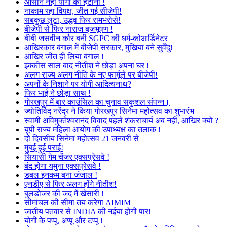
आसान नहीं योगी को हटाना !
नाकाम रहा विपक्ष, जीत गई सीजेपी!
सबकुछ लुटा, उद्धव फिर रामभरोसे!
बीजेपी से फिर नाराज बृजभूषण !
बीबी जसवीन कौर बनी SGPC की धर्म-कोआर्डिनेटर
आखिरकार बंगाल में बीजेपी सरकार, मुखिया बने सुर्वेंदु!
आखिर जीत ही लिया बंगाल !
इक्कीस साल बाद नीतीश ने छोड़ा अपना घर !
अलग राज्य अलग नीति के नए फार्मूले पर बीजेपी!
अपनों के निशाने पर योगी आदित्यनाथ?
फिर भाई ने छोड़ा साथ !
गोरखपुर में बार काउंसिल का चुनाव सकुशल संपन्न।
ज्योतिर्विद नरेंद्र ने किया गोरखपुर सिनेमा महोत्सव का शुभारंभ
स्वामी अविमुक्तेश्वरानंद विवाद पहले शंकराचार्य अब नहीं, आखिर क्यों ?
यूपी राज्य महिला आयोग की उपाध्यक्ष का तलाक !
दो दिवसीय सिनेमा महोत्सव 21 जनवरी से
मुंबई हुई पराई!
सियासी गेम चेंजर एक्सप्रेसवे !
बंद होगा यमुना एक्सप्रेसवे !
डबल इनकम बना जंजाल !
एनडीए से फिर अलग होंगे नीतीश!
बुलडोजर की जद में खेसारी !
सीमांचल की सीमा तय करेगा AIMIM
जातीय पतवार से INDIA की नईया होगी पार!
योगी के पप्पू, अप्पू और टप्पू !