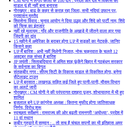
CM योगी ने लगाए काशी के 100 दौरे : प्रदेश और देश में विकास का
माडल यूं ही नहीं बना बनारस
गोरखपुर : बाढ़ के कहर से कराह रहा जिला, सभी नदियां उफान पर,
प्रशासन मुस्तैद
शिवसेना विवाद : चुनाव आयोग ने दिया उद्धव और शिंदे को पार्टी नाम, शिंदे
को चिन्ह का इंतजार
नहीं रहे मुलायम : गाँव और राजनीति के अखाड़े में जीतने वाला हार गया
जिंदगी का दांव
15 महीने में अमेरिका के बराबर होगा UP में सड़कों का नेटवर्क, जानिए
किसने कहा
UP मेँ बारिश : अभी नहीं मिलेगी निजात, नोरू चक्रवात के चलते 12
अक्टूबर तक संभव है बारिश
JP जयंती : सिताबदियारा में अमित शाह फूंकेंगे बिहार में गठबंधन सरकार
के सर्वनाश का बिगुल
संतकबीर नगर : सीएम सिटी के विकास माडल से विकसित होगा, बनेगा
सैटेलाइट टाउन
UP में बरसात : लखनऊ सहित कई जिले हुए पानी-पानी, मौसम विभाग
का अलर्ट जारी
गोरखपुर : CM योगी ने की परंपरागत दशहरा पूजन, शोभायात्रा में भी हुए
शामिल
बृजलाल बने UP कांग्रेस अध्यक्ष : कितना मुफीद होगा जातिसाधक
निर्णय, विरोध शुरू
स्वच्छता सर्वेक्षण : रामराज्य की ओर बढ़ती रामनगरी ‘अयोध्या’, प्रदेश में
11 वां स्थान
कबीर गुरुद्वारे में सम्मान : .. तो सच है चंचल सपनों का भी इतिहास अमर