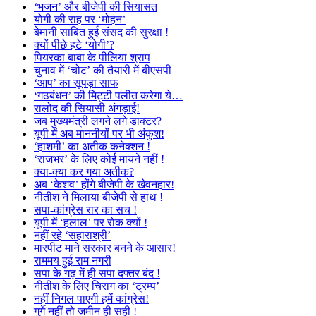
‘भजन’ और बीजेपी की सियासत
योगी की राह पर ‘मोहन’
बेमानी साबित हुई संसद की सुरक्षा !
क्यों पीछे हटे ‘योगी’?
पियरका बाबा के पीलिया श्राप
चुनाव में ‘चोट’ की तैयारी में बीएसपी
‘आप’ का सूपड़ा साफ
‘गठबंधन’ की मिट्टी पलीत करेगा ये…
रालोद की सियासी अंगड़ाई!
जब मुख्यमंत्री लगने लगे डाक्टर?
यूपी में अब माननीयों पर भी अंकुश!
‘हाशमी’ का अतीक कनेक्शन !
‘राजभर’ के लिए कोई मायने नहीं !
क्या-क्या कर गया अतीक?
अब ‘केशव’ होंगे बीजेपी के खेवनहार!
नीतीश ने मिलाया बीजेपी से हाथ !
सपा-कांग्रेस रार का सच !
यूपी में ‘हलाल’ पर रोक क्यों !
नहीं रहे ‘सहाराश्री’
मारपीट माने सरकार बनने के आसार!
राममय हुई राम नगरी
सपा के गढ़ में ही सपा दफ्तर बंद !
नीतीश के लिए चिराग का ‘ट्रम्प’
नहीं निगल पाएगी हमें कांग्रेस!
गुर्गे नहीं तो जमीन ही सही !