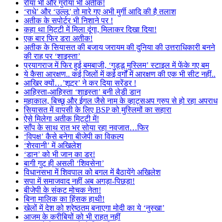
रोया भी और गुर्राया भी अतीक!
‘राधे’ और ‘उल्लू’ तो मारे गए अभी मुर्गी आदि की है तलाश
अतीक के सपोर्टर भी निशाने पर !
कहा था मिट्टी में मिला दूंगा, मिलाकर दिखा दिया!
एक बार फिर डरा अतीक!
अतीक के सियासत की बजाय जरायम की दुनिया की उत्तराधिकारी बनने
की राह पर ‘शाइस्ता’
प्रयागराज में फिर हुई बमबाजी, ‘गुड्डू मुस्लिम’ स्टाइल में फेंके गए बम
ये कैसा आरक्षण.. कई जिलों में कई वर्गों में आरक्षण की एक भी सीट नहीं..
आखिर क्यों…’शूटर’ ने कर दिया सरेंडर !
आहिस्ता-आहिस्ता ‘शाइस्ता’ बनी लेडी डान
महाकाल, बिच्छू और ईगल जैसे नाम के व्हाट्सअप ग्रुप से हो रहा अपराध
सियासत में वापसी के लिए BSP को मुस्लिमों का सहारा
ऐसे मिलेगा अतीक मिट्टी में!
साँप के साथ रात भर सोया रहा नवजात…फिर
‘विपक्ष’ कैसे बनेगा बीजेपी का विकल्प
‘शेरवानी’ में अखिलेश
‘डान’ को भी जान का डर!
बागी गुट ही असली ‘शिवसेना’
विधानसभा में शिवपाल को बगल में बैठायेंगे अखिलेश
सपा में समाजवाद नहीं अब अगड़ा-पिछड़ा!
बीजेपी के संकट मोचक नेता!
बिना मालिक का हिंसक हाथी!
खेलों में देश को श्रेष्ठतम बनाएगा मोदी का ये ‘नुस्खा’
आजम के करीबियों को भी राहत नहीं