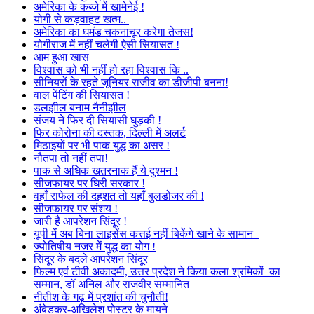
अमेरिका के कब्जे में खामेनेई !
योगी से कड़वाहट खत्म..
अमेरिका का घमंड चकनाचूर करेगा तेजस!
योगीराज में नहीं चलेगी ऐसी सियासत !
आम हुआ खास
विश्वास को भी नहीं हो रहा विश्वास कि ..
सीनियरों के रहते जूनियर राजीव का डीजीपी बनना!
वाल पेंटिंग की सियासत !
डलझील बनाम नैनीझील
संजय ने फिर दी सियासी घुड़की !
फिर कोरोना की दस्तक, दिल्ली में अलर्ट
मिठाइयों पर भी पाक युद्ध का असर !
नौतपा तो नहीं तपा!
पाक से अधिक खतरनाक हैं ये दुश्मन !
सीजफायर पर घिरी सरकार !
वहाँ राफेल की दहशत तो यहाँ बुलडोजर की !
सीजफायर पर संशय !
जारी है आपरेशन सिंदूर !
यूपी में अब बिना लाइसेंस कत्तई नहीं बिकेंगे खाने के सामान
ज्योतिषीय नजर में युद्ध का योग !
सिंदूर के बदले आपरेशन सिंदूर
फिल्म एवं टीवी अकादमी, उत्तर प्रदेश ने किया कला श्रमिकों का
सम्मान, डॉ अनिल और राजवीर सम्मानित
नीतीश के गढ़ में प्रशांत की चुनौती!
अंबेडकर-अखिलेश पोस्टर के मायने