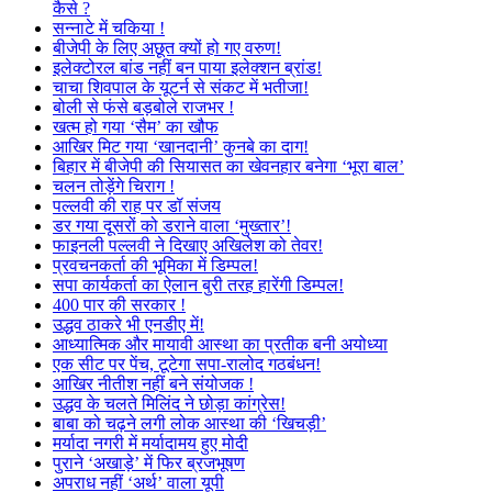
कैसे ?
सन्नाटे में चकिया !
बीजेपी के लिए अछूत क्यों हो गए वरुण!
इलेक्टोरल बांड नहीं बन पाया इलेक्शन ब्रांड!
चाचा शिवपाल के यूटर्न से संकट में भतीजा!
बोली से फंसे बड़बोले राजभर !
खत्म हो गया ‘सैम’ का खौफ
आखिर मिट गया ‘खानदानी’ कुनबे का दाग!
बिहार में बीजेपी की सियासत का खेवनहार बनेगा ‘भूरा बाल’
चलन तोड़ेंगे चिराग !
पल्लवी की राह पर डॉ संजय
डर गया दूसरों को डराने वाला ‘मुख्तार’!
फाइनली पल्लवी ने दिखाए अखिलेश को तेवर!
प्रवचनकर्ता की भूमिका में डिम्पल!
सपा कार्यकर्ता का ऐलान बुरी तरह हारेंगी डिम्पल!
400 पार की सरकार !
उद्धव ठाकरे भी एनडीए में!
आध्यात्मिक और मायावी आस्था का प्रतीक बनी अयोध्या
एक सीट पर पेंच, टूटेगा सपा-रालोद गठबंधन!
आखिर नीतीश नहीं बने संयोजक !
उद्धव के चलते मिलिंद ने छोड़ा कांग्रेस!
बाबा को चढ़ने लगी लोक आस्था की ‘खिचड़ी’
मर्यादा नगरी में मर्यादामय हुए मोदी
पुराने ‘अखाड़े’ में फिर ब्रजभूषण
अपराध नहीं ‘अर्थ’ वाला यूपी