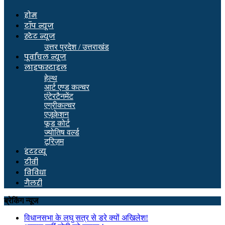
होम
टॉप न्यूज
स्टेट न्यूज
उत्तर प्रदेश / उत्तराखंड
पूर्वांचल न्यूज
लाइफस्टाइल
हेल्थ
आर्ट एण्ड कल्चर
एंटेरटैनमेंट
एग्रीकल्चर
एजूकेशन
फूड कोर्ट
ज्योतिष वर्ल्ड
टूरिज़म
इंटरव्यू
टीवी
विविधा
गैलरी
ब्रेकिंग न्यूज
विधानसभा के लघु सत्र से डरे क्यों अखिलेश!