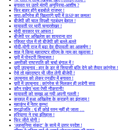
बगावत पर उतरे मंत्री अनुप्रिया-आशीष ?
फिर बाहर होंगे बड़बोले राजभर !
सपा-काँग्रेस ही खिलाएंगे यूपी में BSP का कमल!
बीजेपी की चाल विपक्षी गठबंधन बेहाल !
मायावती पर भारी चन्द्रशेखर !
मोदी सरकार पर आफत !
बीजेपी पर अखिलेश का शायराना वार
एक्जिट पोल में तो बीजेपी की बल्ले-बल्ले
मोदी-योगी राज में बढ़ा देव दीपावली का आकर्षण !
शाह ने किया महाराष्ट्र सीएम के नाम का खुलासा !
यूपी में पोस्टरी सियासत !
अमरीकी राष्ट्रपति की चर्चा बंगाल में !
यूपी उपचुनाव : हार के डर से सियासी बलि देने को तैयार कांग्रेस !
ऐसे तो महाराष्ट्र भी जीत लेगी बीजेपी !
उपचुनाव को लेकर एनडीए में बगावत !
यूपी में उपचुनाव : कांग्रेस से मिलकर ही लड़ेगी सपा
कौन रखेगा भला ऐसी नौकरानी!
मायावती को समझ आ गयी अपनी गलती !
करहल में हुआ अखिलेश के कराहने का इंतजाम !
महाकुंभ में नेत्र कुम्भ!
श्रद्धांजलि : यूं ही कोई रतन नहीं हो जाता …
हरियाणा ने रचा इतिहास !
फिर जीते योगी !
‘लहसुनिया संकट’ के साये में उत्तर प्रदेश !