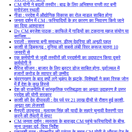
CM योगी ने बदली तस्वीर : बाढ़ के लिए अभिशप्त राप्ती तट बनी
मनोरंजन स्थली
गीडा : प्रदेश में औद्योगिक विकास का रोल माडल साबित होगा
जनता दर्शन में CM : फरियादियों के हर कारण का निवारण किये जाने
का दिया आश्वासन
Dy CM ब्रजेश पाठक : काफिले में गाड़ियों का टकराना महज संयोग या
साजिश…
पराली : समस्या बनी समाधान, डीएम देवरिया की अनूठी पहल
काशी से डिब्रूगढ़ : दुनिया की सबसे लंबी रिवर क्रूज यात्रा 10
जनवरी से
एक कर्मयोगी से जुड़ी तस्वीरों की प्रदर्शनी का उदघाटन किया दूसरे
कर्मयोगी ने
मैरिज सीजन : बाजार के लिए बूस्टर डोज साबित होगा, पूर्वाञ्चल में
हजारों करोड़ के व्यापार की उम्मीद
चंद्रग्रहण के बाद क्यों लगे भूकंप के झटके, विशेषज्ञों ने कहा रिस्क जोन
में हैं देश के कुछ हिस्से
देश की राजनीति में सांस्कृतिक प्रतिबद्धता का अनूठा उदाहरण है उत्तर
प्रदेश की योगी सरकार
काशी की देव दीपावली : देव पर्व पर 21 लाख दीयों से रौशन हुई काशी,
अनूठा रहा लेजरशो
मैनपुरी उपचुनाव : मुलायम सिंह की यादों के सहारे चुनावी वैतरणी पार
करने की तैयारी में सपा!
CM जनता दर्शन : व्यस्तता के बावजूद CM पहुंचे फरियादियों के बीच,
सुना उनका दर्द, दिया निर्देश
एकादशी व्रत : गोरक्षपीठ की परंपरा के तहत CM योगी ने आँवला पेड़ के