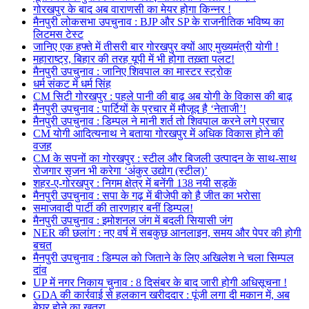
गोरखपुर के बाद अब वाराणसी का मेयर होगा किन्नर !
मैनपुरी लोकसभा उपचुनाव : BJP और SP के राजनीतिक भविष्य का
लिटमस टेस्ट
जानिए एक हफ्ते में तीसरी बार गोरखपुर क्यों आए मुख्यमंत्री योगी !
महाराष्ट्र, बिहार की तरह यूपी में भी होगा तख़्ता पलट!
मैनपुरी उपचुनाव : जानिए शिवपाल का मास्टर स्ट्रोक
धर्म संकट में धर्म सिंह
CM सिटी गोरखपुर : पहले पानी की बाढ़ अब योगी के विकास की बाढ़
मैनपुरी उपचुनाव : पार्टियों के प्रचार में मौजूद है ‘नेताजी’!
मैनपुरी उपचुनाव : डिम्पल ने मानी शर्त तो शिवपाल करने लगे प्रचार
CM योगी आदित्यनाथ ने बताया गोरखपुर में अधिक विकास होने की
वजह
CM के सपनों का गोरखपुर : स्टील और बिजली उत्पादन के साथ-साथ
रोजगार सृजन भी करेगा ‘अंकुर उद्योग (स्टील)’
शहर-ए-गोरखपुर : निगम क्षेत्र में बनेंगी 138 नयी सड़कें
मैनपुरी उपचुनाव : सपा के गढ़ में बीजेपी को है जीत का भरोसा
समाजवादी पार्टी की तारणहार बनीं डिम्पल!
मैनपुरी उपचुनाव : इमोशनल जंग में बदली सियासी जंग
NER की छलांग : नए वर्ष में सबकुछ आनलाइन, समय और पेपर की होगी
बचत
मैनपुरी उपचुनाव : डिम्पल को जिताने के लिए अखिलेश ने चला सिम्पल
दांव
UP में नगर निकाय चुनाव : 8 दिसंबर के बाद जारी होगी अधिसूचना !
GDA की कार्रवाई से हलकान खरीददार : पूंजी लगा दी मकान में, अब
बेघर होने का खतरा