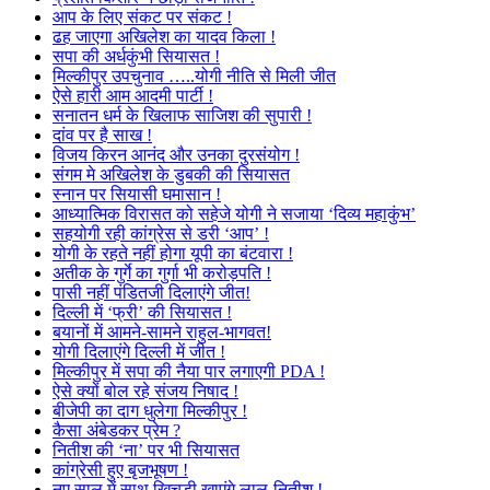
आप के लिए संकट पर संकट !
ढह जाएगा अखिलेश का यादव किला !
सपा की अर्धकुंभी सियासत !
मिल्कीपुर उपचुनाव …..योगी नीति से मिली जीत
ऐसे हारी आम आदमी पार्टी !
सनातन धर्म के खिलाफ साजिश की सुपारी !
दांव पर है साख !
विजय किरन आनंद और उनका दुरसंयोग !
संगम मे अखिलेश के डुबकी की सियासत
स्नान पर सियासी घमासान !
आध्यात्मिक विरासत को सहेजे योगी ने सजाया ‘दिव्य महाकुंभ’
सहयोगी रही कांग्रेस से डरी ‘आप’ !
योगी के रहते नहीं होगा यूपी का बंटवारा !
अतीक के गुर्गे का गुर्गा भी करोड़पति !
पासी नहीं पंडितजी दिलाएंगे जीत!
दिल्ली में ‘फ्री’ की सियासत !
बयानों में आमने-सामने राहुल-भागवत!
योगी दिलाएंगे दिल्ली में जीत !
मिल्कीपुर में सपा की नैया पार लगाएगी PDA !
ऐसे क्यों बोल रहे संजय निषाद !
बीजेपी का दाग धुलेगा मिल्कीपुर !
कैसा अंबेडकर प्रेम ?
नितीश की ‘ना’ पर भी सियासत
कांग्रेसी हुए बृजभूषण !
नए साल में साथ खिचड़ी खाएंगे लालू-नितीश !