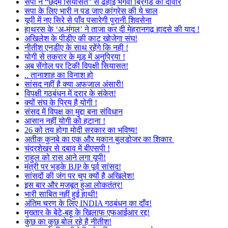
सपा ने “छद्म सियासत” से ढहाई भगवा ब्रिगेड की दीवार
सपा के लिए भारी न पड जाए कांग्रेस की ये चाल
यूपी में नए सिरे से पाँव पसारेगी पुरानी शिवसेना
हाथरस के ‘अ-मंगल’ ने ताजा कर दी मेहरानगढ़ हादसे की याद !
अखिलेश के पीडीए की काट खोजेगा संघ!
नीतीश एनडीए के साथ रहेंगे कि नही !
योगी से तकरार के मूड में अनुप्रिया !
अब सेंगोल पर टिकी विपक्षी सियासत!
.. तानाशाह का विनाश हो
सांसद नहीं है क्या अफजाल अंसारी!
विपक्षी गठबंधन में दरार के संकेत!
क्यों संघ के प्रिय है योगी !
संसद में विपक्ष का मुद्दा बना संविधान
आसान नहीं योगी को हटाना !
26 को तय होगा मोदी सरकार का भविष्य!
अतीक कुनबे का एक और मकान बुलडोजर का शिकार
चंद्रशेखर से दबाव में बीएसपी !
राहुल को रास आने लगा यूपी!
मंत्री पर भड़के BJP के पूर्व सांसद!
सांसदों की जंग पर चुप क्यों है अखिलेश!
इस बार और मजबूत हुआ लोकतंत्र!
भारी साबित नहीं हुई हाथी!
अंतिम चरण के लिए INDIA गठबंधन का दाँव!
मुख्तार के बेटे-बहू के खिलाफ एफआईआर रद्द!
कुछ का कुछ बोल रहे है नीतीश!