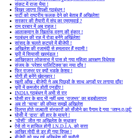
संकट में राजा भैया !
बिखर जाएगा विपक्षी गठबंधन !
पार्टी को राष्ट्रीय फलक देने को बेताब हैं अखिलेश!
सरकार की तैयारी में संघ का एमएमवाई ?
राम दरबार में अब राहुल !
आलाकमान के खिलाफ वरुण की हुंकार !
गठबंधन की राह में रोड़ा बनेंगे अखिलेश!
सांसद के चलते कटघरे में बीजेपी !
अखिलेश की रजामंदी से हमलावर हैं स्वामी !
यूपी में सियासी खरमंडल !
आखिरकार लोकसभा में पास हो गया महिला आरक्षण विधेयक
संजय के ‘प्रेशर पालिटिक्स’का नया दाँव !
फिर राजभर पर क्यों भड़के केशव !
योगी ही बनेंगे खेवनहार !
खुली आँख : बीजेपी ने अब पिछड़ों के साथ अगड़ों पर लगाया दाँव!
यूपी में कमजोर होती एनडीए !
INDIA गठबंधन में अभी से रार
घोसी हार के बाद भी नहीं थमा ‘राजभर’ का बड़बोलापन
अब तो ‘चाचा’ की कीमत समझें अखिलेश
विलुप्त होते जज़्बाती संस्कारों को सँजोने का पैगाम दे गया ‘जश्न-ए-उर्दू’
घोसी में ‘दारा’ की हार के मायने !
‘घोसी’ जीत गए अखिलेश के सुधाकर
ऐसे तो न हासिल होगी I.N.D.I.A. को सत्ता
आखिर मोदी से डर ही गया विपक्ष !
बीजेपी को चुभ गई अखिलेश की चुनौती