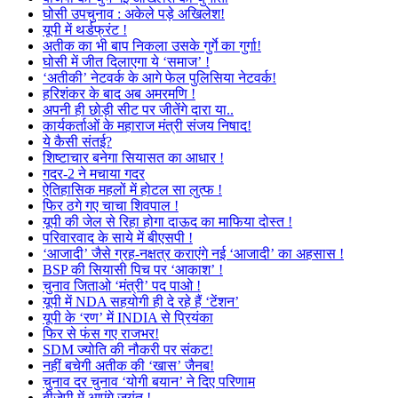
घोसी उपचुनाव : अकेले पड़े अखिलेश!
यूपी में थर्डफ्रंट !
अतीक का भी बाप निकला उसके गुर्गे का गुर्गा!
घोसी में जीत दिलाएगा ये ‘समाज’ !
‘अतीकी’ नेटवर्क के आगे फेल पुलिसिया नेटवर्क!
हरिशंकर के बाद अब अमरमणि !
अपनी ही छोड़ी सीट पर जीतेंगे दारा या..
कार्यकर्ताओं के महाराज मंत्री संजय निषाद!
ये कैसी संतई?
शिष्टाचार बनेगा सियासत का आधार !
गदर-2 ने मचाया गदर
ऐतिहासिक महलों में होटल सा लुत्फ !
फिर ठगे गए चाचा शिवपाल !
यूपी की जेल से रिहा होगा दाऊद का माफिया दोस्त !
परिवारवाद के साये में बीएसपी !
‘आजादी’ जैसे ग्रह-नक्षत्र कराएंगे नई ‘आजादी’ का अहसास !
BSP की सियासी पिच पर ‘आकाश’ !
चुनाव जिताओ ‘मंत्री’ पद पाओ !
यूपी में NDA सहयोगी ही दे रहे हैं ‘टेंशन’
यूपी के ‘रण’ में INDIA से प्रियंका
फिर से फंस गए राजभर!
SDM ज्योति की नौकरी पर संकट!
नहीं बचेगी अतीक की ‘खास’ जैनब!
चुनाव दर चुनाव ‘योगी बयान’ ने दिए परिणाम
बीजेपी में आएंगे जयंत !