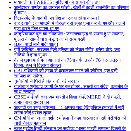
मायावती के TWEETS : मुस्लिमों को साधने की तड़प
आनंदेश्वर पाण्डेय का वायरल फ़ोटो : खेलों में बढ़ती राजनीति का परिणाम
है क्या?
रिटायरमेंट के बाद भी अवनीश का रुतबा रहेगा कायम !
वाह रे योगी : जन्माष्टमी में गोरखपुर से सुबह पूजा कर के गए और रात में
पूजा करने फिर वापस आ गए
कम्हरियाघाट पुल का लोकार्पण : जलसत्याग्रह से सपना हुआ साकार,
पुलिस के सामने धारा में कूद गए थे सत्याग्रही
BJP : पार्टी माने मोदी-शाह !
यूपी कैबिनेट : सरकार ईको टूरिज़्म को लेकर गंभीर, बनेगा बोर्ड, कई
नीतियों में होगा सुधार
देश में धूमधाम से मना आजादी का 75वां वर्षगांठ और 76वां स्वतंत्रता
दिवस, PM ने दिलाया संकल्प
CBI अधिकारी को ट्रक से कुचलकर मारने की कोशिश, एक बड़ी
साजिश का संकेत..
चुनौतियों से घिरी है बिहार की नई सरकार
गालीबाज़ श्रीकांत त्यागी के घर बुलडोजर : सख्ती का संदेश, कमजोर के
साथ सरकार
CBSE बोर्ड की तरह अब भारतीय शिक्षा बोर्ड, MHRD ने दी मंजूरी,
कमान बाबा रामदेव को
आजादी का अमृत महोत्सव : 15 अगस्त तक ऐतिहासिक इमारतों में नहीं
लगेगा कोई प्रवेश शुल्क
CM योगी का जनता दर्शन : महिला ने कहा बार-बार हो रही मेरी भैंस की
चोरी रोकिए महाराज
उत्तर प्रदेश हिन्दी संस्थान का सर्वोच्च ‘भारत भारती सम्मान’ दिल्ली के