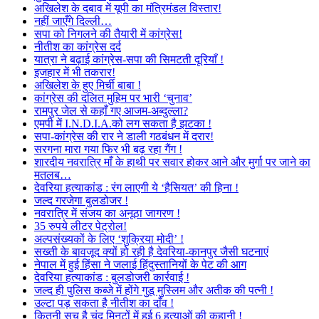
अखिलेश के दबाव में यूपी का मंत्रिमंडल विस्तार!
नहीं जाएँगे दिल्ली…
सपा को निगलने की तैयारी में कांग्रेस!
नीतीश का कांग्रेस दर्द
यात्रा ने बढ़ाई कांग्रेस-सपा की सिमटती दूरियाँ !
इजहार में भी तकरार!
अखिलेश के हुए मिर्ची बाबा !
कांग्रेस की दलित मुहिम पर भारी ‘चुनाव’
रामपुर जेल से कहाँ गए आजम-अब्दुल्ला?
एमपी में I.N.D.I.A.को लग सकता है झटका !
सपा-कांग्रेस की रार ने डाली गठबंधन में दरार!
सरगना मारा गया फिर भी बढ़ रहा गैंग !
शारदीय नवरात्रि माँ के हाथी पर सवार होकर आने और मुर्गा पर जाने का
मतलब…
देवरिया हत्याकांड : रंग लाएगी ये ‘हैसियत’ की हिना !
जल्द गरजेगा बुलडोजर !
नवरात्रि में संजय का अनूठा जागरण !
35 रुपये लीटर पेट्रोल!
अल्पसंख्यकों के लिए ‘शुक्रिया मोदी’ !
सख्ती के बावजूद क्यों हो रही है देवरिया-कानपुर जैसी घटनाएं
नेपाल में हुई हिंसा ने जलाई हिंदुस्तानियों के पेट की आग
देवरिया हत्याकांड : बुलडोजरी कार्रवाई !
जल्द ही पुलिस कब्जे में होंगे गुडू मुस्लिम और अतीक की पत्नी !
उल्टा पड़ सकता है नीतीश का दाँव !
कितनी सच है चंद मिनटों में हुई 6 हत्याओं की कहानी !