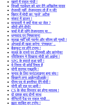
खतरे में राहुल गांधी !
विपक्षी गठबंधन को धार देंगे अखिलेश यादव
तेजस्वी नहीं, तेजप्रताप तो हैं न जी!
बिहार में मोदी का ‘फुले’ अटैक
संकट में डालर !
मायावती ने क्यों भेजा था जेल ?
सीपी होंगे वीपी!
चर्चा में ही रहेंगे तेजप्रताप या…
धन्यवाद पर निष्कासन!
सुलझ नहीँ रही गवर्नर और सीएम की गुत्थी !
अंगड़ाई ही खड़ा करेगा ‘रंगमहल’ ..
बैकफुट पर होंगे ट्रम्प !
सुलह के रास्ते पर टीएमसी और कांग्रेस!
रविकिशन ने दिखाया मोदी को आईना !
SPG के हवाले हुआ यूपी !
ये रिश्ता भी कोई रिश्ता है
योगी शरणम गच्छामि !
चुनाव के लिए फ्रंटलाइनर बना संघ !
बिखरने लगा आईएनडीआईए !
पीएम पद से इस्तीफा देंगे मोदी !
योगी की राह पर धामी !
CS के सेवा विस्तार का होगा मतलब !
दो दशक बाद दोनों साथ
सैनिटरी पैड पर राहुल गांधी…
झूठा साबित हुए ट्रम्प !