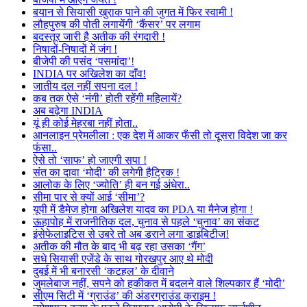
बयान से सियासी खुराक पाने की जुगत में फिर स्वामी !
लौहपुरुष की पोती लगायेंगी ‘कैंसर’ पर लगाम
बदस्तूर जारी है अतीक की रंगदारी !
निषादों-निषादों में जंग !
बीजेपी की पसंद ‘पसमांदा’!
INDIA पर अखिलेश का दाँव!
जातीय दल नहीं सपना दल !
कब तक ऐसे ‘नंगी’ होती रहेंगी महिलायें?
अब बढ़ेगा INDIA
यूं ही कोई मेहरबा नहीं होता..
आनलाइन प्रेमलीला : एक देश में आकर फँसी तो दूसरा विदेश जा कर
फंसा..
ऐसे तो ‘साफ’ हो जाएगी सपा !
संत का दावा ‘मोदी’ की लगेगी हैट्रिक !
आलोक के लिए ‘ज्योति’ ही बन गई अंधेरा..
सीमा पार से क्यों आई ‘सीमा’?
यूपी में डैमेज होगा अखिलेश यादव का PDA या मैनेज होगा !
ऊहापोह में राजनीतिक दल, चुनाव से पहले ‘चुनाव’ का संकट
इंसेफेलाइटिस से उबरे तो अब डराने लगा डाइबिटीज!
अतीक की मौत के बाद भी बढ़ रहा उसका ‘गैंग’
सधे सियासी एजेंडे के साथ गोरखपुर आए थे मोदी
दुबई में भी बनारसी ‘कटहल’ के दीवाने
जुमलेबाज नहीं, सपने को हकीकत में बदलने वाले शिल्पकार हैं ‘मोदी’
सीएम सिटी में ‘ग्राउंड’ की अंडरग्राउंड क्राइम !