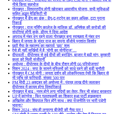
नीचे किया सहभोज
गोरखपुर : विश्वस्तरीय होगी खोराबार आवासीय योजना, सभी सुविधाओं
सहित अद्भुत मेडिसिटी भी
गोरखपुर में डेंगू का डंक : डेंगू-टू-स्ट्रेन का कहर अधिक, टूटा पुराना
रिकार्ड
गोरखपुर : राज नर्सिंग कालेज के मालिक डॉ. अभिषेक की करोड़ों की
संपत्तियां होंगी कुर्क, डीएम ने दिया आदेश
अपराध में नंबर वन रहने वाला गोरखपुर बना स्वच्छता में नंबर वन
बिहार में जनता के सुंदर राज का सपना सँजोये प्रशांत किशोर
छठी मैया के महात्म्य का महापर्व ‘छठ’ शुरू
ऐसे ही नहीं सुर्खियों में है ‘योगी का योगीराज’…
दीपावली : दीपोत्सव से हुई दीयों की ब्रांडिंग, बाजार में बढ़ी मांग, कुम्हारी
कला को मिली संजीवनी
अयोध्या : दीपोत्सव के दीयों के बीच रौशन होंगी 66 परियोजनाएं
मिशन 2024 : सपा के सामने मुस्लिमों को साधे रहने की बड़ी चुनौती
गोरखपुर में CM योगी : जनता दर्शन की लोकप्रियता ऐसी कि बिहार से
भी पहुँच रहे फरियादी, संख्या 500 पार
PM मोदी 23 अक्टूबर को अयोध्या में : पंद्रह लाख दीये जलाकर
दीपोत्सव में कायम होगा विश्वरिकार्ड
गोरखपुर में बाढ़ : नरम होने लगा नदियों का तेवर, फिर भी संकट बरकरार
UP में कांग्रेस : फिर गलतफहमी का शिकार हुआ पार्टी हाइकमान
अखिलेश और शिवपाल फिर होंगे साथ : क्या राजनीति पर भारी पड़ेगी
भावना?
मिशन 2024 : संघ ही लगाएगा बीजेपी की नैया पार !