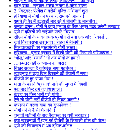
सीएम ने बुढ़िया माई से लगाई लोककल्याण की गुहार
झाड़ू बाबा.. सुनकर अच्छा लगता है-महेश शुक्ल
2 अक्टूबर : प्रदेश में गरीबी मुक्ति अभियान शुरू
हरियाणा में योगी का प्रचार, राम बने आधार !
अपने ही पैर में कुल्हाड़ी मार रहे ये बीजेपी के माननीय !
जनता दर्शन : योगी ने कहा इलाज के लिए भरपूर मदद करेगी सरकार
यूपी में दलितों को सहेजने उतरे ‘चिराग’
सीएम योगी के भावनात्मक प्रयोग से बना एक और रिकार्ड…
यूपी विधानसभा उपचुनाव : राहत में बीजेपी !
मिलावटखोरी पर मुख्यमंत्री योगी सख्त !
हरियाणा : चुनाव प्रचार में दिखी योगी की सियासी परिपक्वता !
‘भोलू’ और ‘भवानी’ भी अब योगी के हवाले
…कमतर नहीं आध्यात्म का असर!
बिखर सकता है कांग्रेस-सपा गठबंधन !
उपचुनाव में बड़ा दिल दिखाने की तैयारी में सपा!
बीजेपी के हुए राजा भैया !
माता के बहाने ‘प्रसाद’ पाने की जुगत में विपक्षी
एक बार फिर ठगे गए शिवपाल !
केशव पर फिर भारी पड़े योगी !
ऐसे तो योगी नहीं बीजेपी ही निबट जाएगी !
करहल में गरजा बाबा का बुलडोजर !
योगी की ये कैसी घेराबंदी !
चुनावी नतीजों के बाद बैकफुट पर यूपी सरकार !
क्या उपचुनावों में खुल गई बीजेपी के सियासी ढोल की पोल!
यूपी की सियासत में अब दलित-दलित..