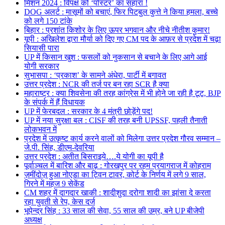
मिशन 2024 : विपक्ष को ‘पोस्टर’ का सहारा !
DOG अलर्ट : मासूमों को बचाएं, फिर पिटबुल कुत्ते ने किया हमला, बच्चे
को लगे 150 टांके
बिहार : प्रशांत किशोर के लिए ऊपर भगवान और नीचे नीतीश कुमार!
यूपी : अखिलेश द्वारा मौर्या को दिए गए CM पद के आफ़र से प्रदेश में चढ़ा
सियासी पारा
UP में किसान खुश : फसलों को नुकसान से बचाने के लिए आगे आई
योगी सरकार
सुभासपा : ‘प्रकाश’ के सामने अंधेरा, पार्टी में बगावत
उत्तर प्रदेश : NCR की तर्ज पर बन रहा SCR है क्या
महाराष्ट्र : क्या शिवसेना की तरह कांग्रेस में भी होने जा रही है टूट, BJP
के संपर्क में हैं विधायक
UP में फेरबदल : सरकार के 4 मंत्री छोड़ेंगे पद!
UP में नया सुरक्षा बल : CISF की तरह बनी UPSSF, पहली तैनाती
लोकभवन में
प्रदेश में उत्कृष्ट कार्य करने वालों को मिलेगा उत्तर प्रदेश गौरव सम्मान –
जे.पी. सिंह, डीएम-देवरिया
उत्तर प्रदेश : अतीत बिसराइये….ये योगी का यूपी है
पूर्वाञ्चल में बारिश और बाढ़ : गोरखपुर पर रहम प्रयागराज में कोहराम
ज़मींदोज़ हुआ नोएडा का ट्विन टावर, कोर्ट के निर्णय में लगे 9 साल,
गिरने में महज 9 सेकेंड
CM शहर में दागदार खाकी : शादीशुदा दरोगा शादी का झांसा दे करता
रहा युवती से रेप, केस दर्ज
भूपेन्द्र सिंह : 33 साल की सेवा, 55 साल की उम्र, बने UP बीजेपी
अध्यक्ष