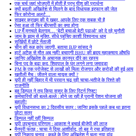
एक चर्च जहां भोजपुरी में होती है प्रभु यीशु की प्रार्थना
क्यों बदली अखिलेश से मिलने के बाद विधायक इरफान की जेल
फिर कोरोना अलर्ट…
साइबर क्राइम की ये खबर, आपके लिए एक सबक भी है
ऐसा हुआ तो फिर बीएसपी का क्या होगा
UP में मनचले बेलगाम… ‘बेटी बचाओ बेटी पढ़ाओ’ को दे रहे चुनौती
जाम के झाम से मुक्ति, सीधे पहुंचिए काशी विश्वनाथ धाम
सुर्खियों में छोटे नेताजी
चीन की रूह कांप जाएगी, बताया BJP सांसद ने
हार्ट अटैक से मौत अब नहीं! बचाएगी BHU की हृदय महाकषाय औषधि
जानिए अखिलेश के अचानक कानपुर दौरे का रहस्य
बिना पद के बढ़ा कद, शिवपाल के घर लगने लगा जमावड़ा
PM के एक प्रोजेक्ट से लाखों को मिला रोजगार और करोड़ों की हुई आय
खतौली मैच : जीतने वाला मायूस क्यों ?
यूपी ही नहीं बिहार में भी परवान चढ़ रही चाचा-भतीजे के रिश्ते की
राजनीति
बहू डिम्पल ने तय किया ससुर के लिए रिटर्न गिफ्ट!
कर्मचारियों की बल्ले-बल्ले : होने जा रही है पुरानी पेंशन योजना की
बहाली!
यूपी विधानसभा का 2 दिवसीय सत्र : जानिए इसके पहले कब था इतना
छोटा सत्र
डिम्पल नहीं रहीं सिम्पल
यूपी उपचुनाव परिणाम : आकाश ने बचाई बीजेपी की लाज
मैनपुरी फतह : चाचा ने दिया आशीर्वाद, तो बहू ने रचा इतिहास
यूपी निकाय चुनाव : कब्जे के लिए अखिलेश ने चला नया दांव