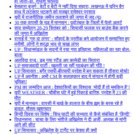
हो जाता-डॉ. सुधांशु चतुर्वेदी
बेसहारा बुजुर्ग : बेटों व बेटी ने नहीं दिया सहारा, लखनऊ में यूरिन बैग
हाथ में लटकाए भटकने को मजबूर रामेश्वर प्रसाद
यूपी में राजनीतिक जमीन तलाशने की जुगत में जद (यू)
30 तक वापसी के मूड में मानसून : पूर्वाञ्चल के जिलों में येलो अलर्ट
सपा सम्मेलन 28-29 सितंबर को : सियासी फलक पर बाउंस बैक करने
की जुगत में अखिलेश
रानाई में ‘गुरु दा लंगर’ : सौहार्द के प्रतीक बने आयोजन में सम्मानित हुए
मनीषी, लोगों ने श्रद्धा भाव से चखा लंगर
UP : विधानमंडल के सदनों में रचा गया इतिहास, महिलाओं का रहा बोल-
बाला
अलविदा राजू : डूब गया स्टैंड अप कामेडी का सितारा
UP समाजवादी पार्टी : खुलती जा रहीं गठबंधन की गाँठें !
UP सियासत : बगैर एसपी-बीएसपी प्रदेश में बन सकता है तीसरा मोर्चा!
UP में अवनीश : अभी CM के सलाहकार बाद में संगठन में होगी बड़ी
भूमिका!
PM का जन्मदिन आज : देशवासियों का विश्वास ‘मोदी हैं तो मुमकिन है’!
यूपी WEATHER : चौबीस घंटे में हुई रिकार्ड बारिश, प्रदेश में 23 की
मौत
यूपी में मानसून : वापसी में सूखे के हालात के बीच झूम के बरस रहे है
बादल, मौसम खुशगवार
हिन्दी दिवस पर विशेष : सिंधु घाटी की सभ्यता से कैसे संबंधित है ‘हिन्दी’
विधानसभा : चाचा के लिए भतीजे अखिलेश ने दी अर्जी, अध्यक्ष से मांगी
आगे की सीट
UP सियासत : अखिलेश के टार्गेट पर केशव ही क्यों