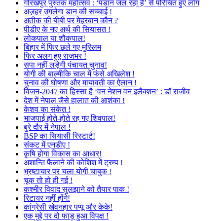
गोरखपुर पुस्तक महोत्सव : ‘पंडान जल रहा है’ से परिचित हुए लोग
अज़हर उगलेगा डान की सच्चाई !
अतीक की बीबी पर मेहरबान कौन ?
पीडीए के नए अर्थ की सियासत !
लोकपाल या शौकपाल!
बिहार में फिर छले गए मुस्लिम
फिर अलग हुए राजभर !
सपा नहीं लड़ेगी पंचायत चुनाव!
योगी की बाल्मीकि चाल में फंसे अखिलेश !
चुनाव की घोषणा और मायावती का ऐलान !
विजन-2047 का हिस्सा है ‘वन नेशन वन इलैक्शन’ : डॉ राजीव
देश में नेपाल जैसे हालात की आशंका !
केशव का संकेत !
भाजपाई होते-होते रह गए शिवपाल!
बुरे दौर में नेपाल !
BSP का सियासी रिस्टार्ट!
संकट में एनडीए !
कृषि होगा विकास का आधार!
अशान्ति फैलाने की कोशिश में ट्रम्प !
भ्रष्टाचार पर चला योगी चाबुक !
चूक तो हो ही गई !
कश्मीर विवाद सुलझाने को तैयार पाक !
रिटायर नहीं होंगे!
कांग्रेसी खेवनहार पप्पू और केके!
एक मुद्दे पर दो फाड़ हुआ विपक्ष !