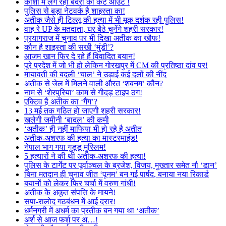
काशी में लग रहा बंदरों का कट आउट !
पुलिस से बड़ा नेटवर्क है शाइस्ता का!
अतीक जैसे ही टिल्लू की हत्या में भी मूक दर्शक रही पुलिस!
वाह रे UP के मतदाता, घर बैठे चुनेंगे शहरी सरकार!
प्रयागराज में चुनाव पर भी दिखा अतीक का खौफ!
कौन है शाइस्ता की सखी ‘मुंडी’?
आजम खान फिर दे रहे हैं विवादित बयान!
पूरे प्रदेश में जो भी हो लेकिन गोरखपुर में CM की प्रतिष्ठा दांव पर!
मायावती की बदली ‘चाल’ ने उड़ाई कई दलों की नींद
अतीक से जेल में मिलने वाली औरत ‘शबनम’ कौन?
नाम से ‘शेरपुरिया’ काम से गीदड़ टाइप ठग!
एक्टिव है अतीक का ‘गैंग’?
13 मई तक गठित हो जाएगी शहरी सरकार!
खलेगी जमीनी ‘बादल’ की कमी
‘अतीक’ ही नहीं माफिया भी हो रहे है अतीत
अतीक-अशरफ की हत्या का मास्टरमाइंड!
नेपाल भाग गया गुड्डू मुस्लिम!
5 हत्यारों ने की थी अतीक-अशरफ की हत्या!
पुलिस के टार्गेट पर पूर्वाञ्चल के ब्रजेश, विजय, मुख्तार समेत नौ ‘डान’
बिना मतदान ही चुनाव जीत ‘पूनम’ बन गई पार्षद, बनाया नया रिकार्ड
बयानों को लेकर फिर चर्चा में वरुण गांधी!
अतीक के अकूत संपत्ति के मायने!
सपा-रालोद गठबंधन में आई दरार!
धर्मनगरी में अधर्म का प्रतीक बन गया था ‘अतीक’
अर्श से आज फर्श पर अ…!