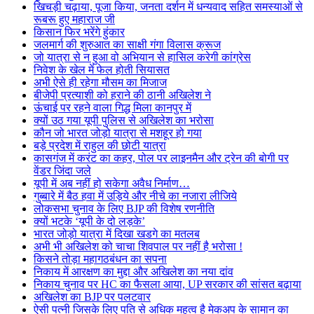
खिचड़ी चढ़ाया, पूजा किया, जनता दर्शन में धन्यवाद सहित समस्याओं से
रूबरू हुए महाराज जी
किसान फिर भरेंगे हुंकार
जलमार्ग की शुरुआत का साक्षी गंगा विलास क्रूज
जो यात्रा से न हुआ वो अभियान से हासिल करेगी कांग्रेस
निवेश के खेल में फेल होती सियासत
अभी ऐसे ही रहेगा मौसम का मिजाज
बीजेपी प्रत्याशी को हराने की ठानी अखिलेश ने
ऊंचाई पर रहने वाला गिद्ध मिला कानपुर में
क्यों उठ गया यूपी पुलिस से अखिलेश का भरोसा
कौन जो भारत जोड़ो यात्रा से मशहूर हो गया
बड़े प्रदेश में राहुल की छोटी यात्रा
कासगंज में करंट का कहर, पोल पर लाइनमैन और ट्रेन की बोगी पर
वेंडर जिंदा जले
यूपी में अब नहीं हो सकेगा अवैध निर्माण…
गुब्बारे में बैठ हवा में उड़िये और नीचे का नजारा लीजिये
लोकसभा चुनाव के लिए BJP की विशेष रणनीति
क्यों भटके ‘यूपी के दो लड़के’
भारत जोड़ो यात्रा में दिखा खडगे का मतलब
अभी भी अखिलेश को चाचा शिवपाल पर नहीं है भरोसा !
किसने तोड़ा महागठबंधन का सपना
निकाय में आरक्षण का मुद्दा और अखिलेश का नया दांव
निकाय चुनाव पर HC का फैसला आया, UP सरकार की सांसत बढ़ाया
अखिलेश का BJP पर पलटवार
ऐसी पत्नी जिसके लिए पति से अधिक महत्व है मेकअप के सामान का