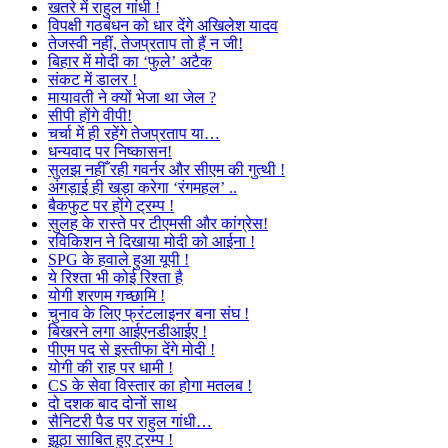
खतरे में राहुल गांधी !
विपक्षी गठबंधन को धार देंगे अखिलेश यादव
तेजस्वी नहीं, तेजप्रताप तो हैं न जी!
बिहार में मोदी का ‘फुले’ अटैक
संकट में डालर !
मायावती ने क्यों भेजा था जेल ?
सीपी होंगे वीपी!
चर्चा में ही रहेंगे तेजप्रताप या…
धन्यवाद पर निष्कासन!
सुलझ नहीँ रही गवर्नर और सीएम की गुत्थी !
अंगड़ाई ही खड़ा करेगा ‘रंगमहल’ ..
बैकफुट पर होंगे ट्रम्प !
सुलह के रास्ते पर टीएमसी और कांग्रेस!
रविकिशन ने दिखाया मोदी को आईना !
SPG के हवाले हुआ यूपी !
ये रिश्ता भी कोई रिश्ता है
योगी शरणम गच्छामि !
चुनाव के लिए फ्रंटलाइनर बना संघ !
बिखरने लगा आईएनडीआईए !
पीएम पद से इस्तीफा देंगे मोदी !
योगी की राह पर धामी !
CS के सेवा विस्तार का होगा मतलब !
दो दशक बाद दोनों साथ
सैनिटरी पैड पर राहुल गांधी…
झूठा साबित हुए ट्रम्प !