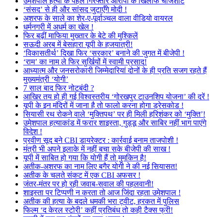
उमेशपाल हत्या के पहले गिरफ्तार आरोपी के खिलाफ चार्जशीट
‘संसद’ से ही और सांसद जुटाएँगे मोदी !
अशरफ के साले का शेर-ए-पूर्वाञ्चल वाला वीडियो वायरल
धर्मनगरी में अधर्म का खेल !
फिर बढ़ीं माफिया मुख्तार के बेटे की मुश्किलें
सऊदी अरब में बेसहारा यूपी के हजयात्री!
‘विकासतीर्थ’ दिखा फिर ‘सरकार’ बनाने की जुगत में बीजेपी !
‘राम’ का नाम ले फिर सुर्खियों में स्वामी प्रसाद!
आध्यात्म और जनसरोकारी जिम्मेदारियां दोनों के ही प्रति सजग रहते हैं
मुख्यमंत्री ‘योगी’
7 साल बाद फिर नोटबंदी ?
आखिर तय हो ही गई विश्वस्तरीय ‘गोरखपुर टाउनशिप योजना’ की दरें !
यूपी के इन मंदिरों में जाना है तो फालो करना होगा ड्रेसकोड !
सियासी रथ रोकने वाले ‘मुक्तिपथ’ पर ही मिली हरिशंकर को ‘मुक्ति’!
उमेशपाल हत्याकांड में फरार शाइस्ता, गुड्डू और साबिर नहीं भाग पाएंगे
विदेश !
प्रवीण सूद बने CBI डायरेक्टर : कार्रवाई बनाम ताजपोशी !
मंत्री भी अपने इलाके में नहीं बचा सके बीजेपी की साख !
यूपी में साबित हो गया कि योगी हैं तो मुमकिन है!
अतीक-अशरफ का नाम लिए बगैर योगी ने की नई सियासत!
अतीक के चलते संकट में एक CBI अफसर !
जंतर-मंतर पर हो रही जवाब-सवाल की पहलवानी!
शाइस्ता पर टिप्पणी न करता तो आज जिंदा रहता उमेशपाल !
अतीक की हत्या के बदले धमकी भरा ट्वीट, हरकत में पुलिस
फिल्म ‘द केरल स्टोरी’ कहीं प्रतिबंध तो कही टैक्स फ्री!