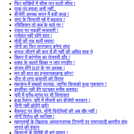
फिर सुर्खियों में सीमा पार वाली सीमा !
पाक पर हमला अभी नहीं..
बीजेपी अध्यक्ष चयन में बड़ी बाधा !
सपा के सियासी मुद्दे में बदलाव !
रविकिशन तो कब के चले गए !
राहुल पर भड़कीं मायावती !
प्रशांत नहीं रहेंगे शांत !
मोदी की राह चलीं ममता!
योगी का फिर तारणहार बनेगा संघ!
बंगाल जीतने की बात यूँ ही नहीं की अमित शाह ने
बिहार में कांग्रेस का तेजस्वी दाँव !
वक्फ के चलते बिखर न जाए एनडीए !
संजय होंगे BJP के नए अध्यक्ष !
मन की बात का हनुमानकाइन्ड कौन?
दौरा से लगा कयासों को विराम
महाकुंभ में सबको फायदा, जानिए किसको हुआ नुकसान ?
इस्तीफा नही देंगे यूट्यूबर मनीष कश्यप!
यूपी में दुर्गंध-सुगंध पर भी सियासत
हुआ ऐलान, यूपी में तीसरी बार बीजेपी सरकार !
योगी नहीं छोड़ेंगे यूपी!
बैकफुट पर केंद्र, योगी विरोधियों की अब खैर नहीं !
योगी विरोध की साजिश !
महापुरुषों के खिलाफ अपमानजनक टिप्पणी पर राष्ट्रवादी क्षत्रीय संघ
भारत की हुंकार
किसानों के हितैषी ही बने दुश्मन !