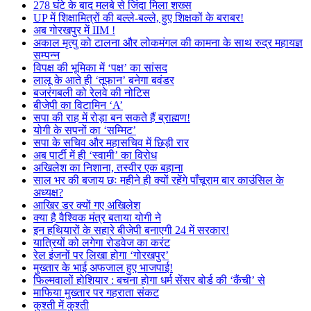
278 घंटे के बाद मलबे से जिंदा मिला शख्स
UP में शिक्षामित्रों की बल्ले-बल्ले, हुए शिक्षकों के बराबर!
अब गोरखपुर में IIM !
अकाल मृत्यु को टालना और लोकमंगल की कामना के साथ रुद्र महायज्ञ
सम्पन्न
विपक्ष की भूमिका में ‘पक्ष’ का सांसद
लालू के आते ही ‘तूफान’ बनेगा बवंडर
बजरंगबली को रेलवे की नोटिस
बीजेपी का विटामिन ‘A’
सपा की राह में रोड़ा बन सकते हैं ब्राह्मण!
योगी के सपनों का ‘सम्मिट’
सपा के सचिव और महासचिव में छिड़ी रार
अब पार्टी में ही ‘स्वामी’ का विरोध
अखिलेश का निशाना, तस्वीर एक बहाना
साल भर की बजाय छः महीने ही क्यों रहेंगे पाँचूराम बार काउंसिल के
अध्यक्ष?
आखिर डर क्यों गए अखिलेश
क्या है वैश्विक मंत्र बताया योगी ने
इन हथियारों के सहारे बीजेपी बनाएगी 24 में सरकार!
यात्रियों को लगेगा रोडवेज का करंट
रेल इंजनों पर लिखा होगा ‘गोरखपुर’
मुख्तार के भाई अफजाल हुए भाजपाई!
फिल्मवालों होशियार : बचना होगा धर्म सेंसर बोर्ड की ‘कैंची’ से
माफिया मुख्तार पर गहराता संकट
कुश्ती में कुश्ती