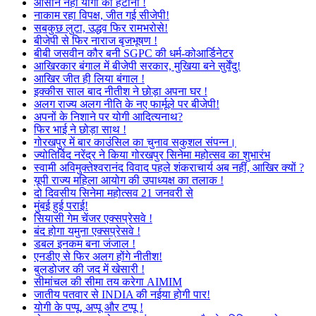
आसान नहीं योगी को हटाना !
नाकाम रहा विपक्ष, जीत गई सीजेपी!
सबकुछ लुटा, उद्धव फिर रामभरोसे!
बीजेपी से फिर नाराज बृजभूषण !
बीबी जसवीन कौर बनी SGPC की धर्म-कोआर्डिनेटर
आखिरकार बंगाल में बीजेपी सरकार, मुखिया बने सुर्वेंदु!
आखिर जीत ही लिया बंगाल !
इक्कीस साल बाद नीतीश ने छोड़ा अपना घर !
अलग राज्य अलग नीति के नए फार्मूले पर बीजेपी!
अपनों के निशाने पर योगी आदित्यनाथ?
फिर भाई ने छोड़ा साथ !
गोरखपुर में बार काउंसिल का चुनाव सकुशल संपन्न।
ज्योतिर्विद नरेंद्र ने किया गोरखपुर सिनेमा महोत्सव का शुभारंभ
स्वामी अविमुक्तेश्वरानंद विवाद पहले शंकराचार्य अब नहीं, आखिर क्यों ?
यूपी राज्य महिला आयोग की उपाध्यक्ष का तलाक !
दो दिवसीय सिनेमा महोत्सव 21 जनवरी से
मुंबई हुई पराई!
सियासी गेम चेंजर एक्सप्रेसवे !
बंद होगा यमुना एक्सप्रेसवे !
डबल इनकम बना जंजाल !
एनडीए से फिर अलग होंगे नीतीश!
बुलडोजर की जद में खेसारी !
सीमांचल की सीमा तय करेगा AIMIM
जातीय पतवार से INDIA की नईया होगी पार!
योगी के पप्पू, अप्पू और टप्पू !