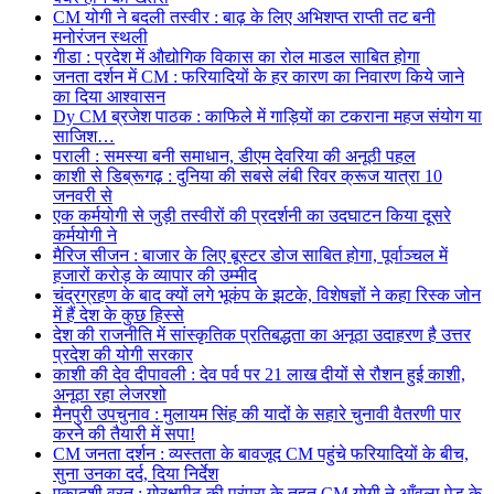
CM योगी ने बदली तस्वीर : बाढ़ के लिए अभिशप्त राप्ती तट बनी
मनोरंजन स्थली
गीडा : प्रदेश में औद्योगिक विकास का रोल माडल साबित होगा
जनता दर्शन में CM : फरियादियों के हर कारण का निवारण किये जाने
का दिया आश्वासन
Dy CM ब्रजेश पाठक : काफिले में गाड़ियों का टकराना महज संयोग या
साजिश…
पराली : समस्या बनी समाधान, डीएम देवरिया की अनूठी पहल
काशी से डिब्रूगढ़ : दुनिया की सबसे लंबी रिवर क्रूज यात्रा 10
जनवरी से
एक कर्मयोगी से जुड़ी तस्वीरों की प्रदर्शनी का उदघाटन किया दूसरे
कर्मयोगी ने
मैरिज सीजन : बाजार के लिए बूस्टर डोज साबित होगा, पूर्वाञ्चल में
हजारों करोड़ के व्यापार की उम्मीद
चंद्रग्रहण के बाद क्यों लगे भूकंप के झटके, विशेषज्ञों ने कहा रिस्क जोन
में हैं देश के कुछ हिस्से
देश की राजनीति में सांस्कृतिक प्रतिबद्धता का अनूठा उदाहरण है उत्तर
प्रदेश की योगी सरकार
काशी की देव दीपावली : देव पर्व पर 21 लाख दीयों से रौशन हुई काशी,
अनूठा रहा लेजरशो
मैनपुरी उपचुनाव : मुलायम सिंह की यादों के सहारे चुनावी वैतरणी पार
करने की तैयारी में सपा!
CM जनता दर्शन : व्यस्तता के बावजूद CM पहुंचे फरियादियों के बीच,
सुना उनका दर्द, दिया निर्देश
एकादशी व्रत : गोरक्षपीठ की परंपरा के तहत CM योगी ने आँवला पेड़ के