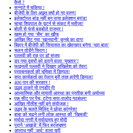
कैसे ?
सन्नाटे में चकिया !
बीजेपी के लिए अछूत क्यों हो गए वरुण!
इलेक्टोरल बांड नहीं बन पाया इलेक्शन ब्रांड!
चाचा शिवपाल के यूटर्न से संकट में भतीजा!
बोली से फंसे बड़बोले राजभर !
खत्म हो गया ‘सैम’ का खौफ
आखिर मिट गया ‘खानदानी’ कुनबे का दाग!
बिहार में बीजेपी की सियासत का खेवनहार बनेगा ‘भूरा बाल’
चलन तोड़ेंगे चिराग !
पल्लवी की राह पर डॉ संजय
डर गया दूसरों को डराने वाला ‘मुख्तार’!
फाइनली पल्लवी ने दिखाए अखिलेश को तेवर!
प्रवचनकर्ता की भूमिका में डिम्पल!
सपा कार्यकर्ता का ऐलान बुरी तरह हारेंगी डिम्पल!
400 पार की सरकार !
उद्धव ठाकरे भी एनडीए में!
आध्यात्मिक और मायावी आस्था का प्रतीक बनी अयोध्या
एक सीट पर पेंच, टूटेगा सपा-रालोद गठबंधन!
आखिर नीतीश नहीं बने संयोजक !
उद्धव के चलते मिलिंद ने छोड़ा कांग्रेस!
बाबा को चढ़ने लगी लोक आस्था की ‘खिचड़ी’
मर्यादा नगरी में मर्यादामय हुए मोदी
पुराने ‘अखाड़े’ में फिर ब्रजभूषण
अपराध नहीं ‘अर्थ’ वाला यूपी