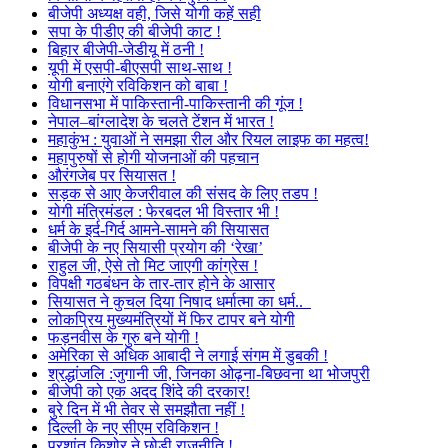
बीजेपी अध्यक्ष वही, जिसे योगी कहें सही
सपा के पीडीए की बीजेपी काट !
बिहार बीजेपी-जेडीयू में ठनी !
यूपी में एसपी-बीएसपी साथ-साथ !
योगी बनाएंगे रविकिशन को बाबा !
विधानसभा में पाकिस्तानी-पाकिस्तानी की गूंज !
नेपाल–बांग्लादेश के चलते टेंशन में भारत !
महाकुंभ : युवाओं ने समझा रील और रियल लाइफ का महत्व!
महापुरुषों से होगी योजनाओं की पहचान
औरंगजेब पर सियासत !
सड़क से आए केजरीवाल की संसद के लिए तडप !
योगी मंत्रिमंडल : फेरबदल भी विस्तार भी !
धर्म के इर्द-गिर्द आमने-सामने की सियासत
बीजेपी के नए सियासी प्रयोग की ‘रेखा’
राहुल जी, ऐसे तो मिट जाएगी कांग्रेस !
विपक्षी गठबंधन के तार-तार होने के आसार
सियासत ने कुचल दिया निषाद धर्मात्मा का धर्म..
लोकप्रिय मुख्यमंत्रियों में फिर टापर बने योगी
फड़नवीस के गुरु बने योगी !
अमेरिका से अधिक आबादी ने लगाई संगम में डुबकी !
श्रद्धांजलि :जुगानी जी, जिनका ओढ़ना-बिछवना था भोजपुरी
बीजेपी को एक अदद शिंदे की दरकार!
बुरे दिन में भी तेवर से समझौता नहीं !
दिल्ली के नए सीएम रविकिशन !
प्रशांत किशोर ने छोड़ी राजनीति !