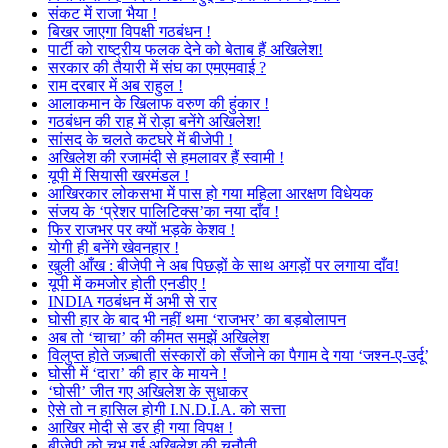
संकट में राजा भैया !
बिखर जाएगा विपक्षी गठबंधन !
पार्टी को राष्ट्रीय फलक देने को बेताब हैं अखिलेश!
सरकार की तैयारी में संघ का एमएमवाई ?
राम दरबार में अब राहुल !
आलाकमान के खिलाफ वरुण की हुंकार !
गठबंधन की राह में रोड़ा बनेंगे अखिलेश!
सांसद के चलते कटघरे में बीजेपी !
अखिलेश की रजामंदी से हमलावर हैं स्वामी !
यूपी में सियासी खरमंडल !
आखिरकार लोकसभा में पास हो गया महिला आरक्षण विधेयक
संजय के ‘प्रेशर पालिटिक्स’का नया दाँव !
फिर राजभर पर क्यों भड़के केशव !
योगी ही बनेंगे खेवनहार !
खुली आँख : बीजेपी ने अब पिछड़ों के साथ अगड़ों पर लगाया दाँव!
यूपी में कमजोर होती एनडीए !
INDIA गठबंधन में अभी से रार
घोसी हार के बाद भी नहीं थमा ‘राजभर’ का बड़बोलापन
अब तो ‘चाचा’ की कीमत समझें अखिलेश
विलुप्त होते जज़्बाती संस्कारों को सँजोने का पैगाम दे गया ‘जश्न-ए-उर्दू’
घोसी में ‘दारा’ की हार के मायने !
‘घोसी’ जीत गए अखिलेश के सुधाकर
ऐसे तो न हासिल होगी I.N.D.I.A. को सत्ता
आखिर मोदी से डर ही गया विपक्ष !
बीजेपी को चुभ गई अखिलेश की चुनौती