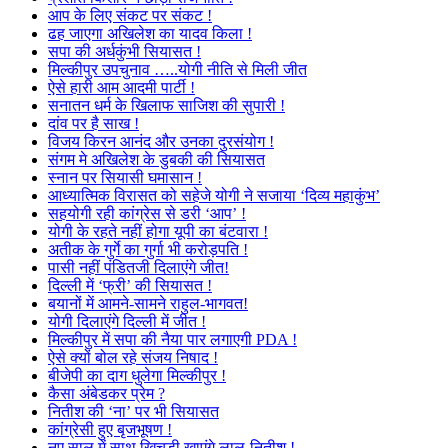
आप के लिए संकट पर संकट !
ढह जाएगा अखिलेश का यादव किला !
सपा की अर्धकुंभी सियासत !
मिल्कीपुर उपचुनाव …..योगी नीति से मिली जीत
ऐसे हारी आम आदमी पार्टी !
सनातन धर्म के खिलाफ साजिश की सुपारी !
दांव पर है साख !
विजय किरन आनंद और उनका दुरसंयोग !
संगम मे अखिलेश के डुबकी की सियासत
स्नान पर सियासी घमासान !
आध्यात्मिक विरासत को सहेजे योगी ने सजाया ‘दिव्य महाकुंभ’
सहयोगी रही कांग्रेस से डरी ‘आप’ !
योगी के रहते नहीं होगा यूपी का बंटवारा !
अतीक के गुर्गे का गुर्गा भी करोड़पति !
पासी नहीं पंडितजी दिलाएंगे जीत!
दिल्ली में ‘फ्री’ की सियासत !
बयानों में आमने-सामने राहुल-भागवत!
योगी दिलाएंगे दिल्ली में जीत !
मिल्कीपुर में सपा की नैया पार लगाएगी PDA !
ऐसे क्यों बोल रहे संजय निषाद !
बीजेपी का दाग धुलेगा मिल्कीपुर !
कैसा अंबेडकर प्रेम ?
नितीश की ‘ना’ पर भी सियासत
कांग्रेसी हुए बृजभूषण !
नए साल में साथ खिचड़ी खाएंगे लालू-नितीश !