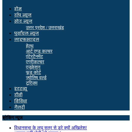
होम
टॉप न्यूज
स्टेट न्यूज
उत्तर प्रदेश / उत्तराखंड
पूर्वांचल न्यूज
लाइफस्टाइल
हेल्थ
आर्ट एण्ड कल्चर
एंटेरटैनमेंट
एग्रीकल्चर
एजूकेशन
फूड कोर्ट
ज्योतिष वर्ल्ड
टूरिज़म
इंटरव्यू
टीवी
विविधा
गैलरी
ब्रेकिंग न्यूज
विधानसभा के लघु सत्र से डरे क्यों अखिलेश!