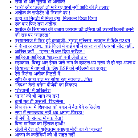
रोया भी और गुर्राया भी अतीक!
‘राधे’ और ‘उल्लू’ तो मारे गए अभी मुर्गी आदि की है तलाश
अतीक के सपोर्टर भी निशाने पर !
कहा था मिट्टी में मिला दूंगा, मिलाकर दिखा दिया!
एक बार फिर डरा अतीक!
अतीक के सियासत की बजाय जरायम की दुनिया की उत्तराधिकारी बनने
की राह पर ‘शाइस्ता’
प्रयागराज में फिर हुई बमबाजी, ‘गुड्डू मुस्लिम’ स्टाइल में फेंके गए बम
ये कैसा आरक्षण.. कई जिलों में कई वर्गों में आरक्षण की एक भी सीट नहीं..
आखिर क्यों…’शूटर’ ने कर दिया सरेंडर !
आहिस्ता-आहिस्ता ‘शाइस्ता’ बनी लेडी डान
महाकाल, बिच्छू और ईगल जैसे नाम के व्हाट्सअप ग्रुप से हो रहा अपराध
सियासत में वापसी के लिए BSP को मुस्लिमों का सहारा
ऐसे मिलेगा अतीक मिट्टी में!
साँप के साथ रात भर सोया रहा नवजात…फिर
‘विपक्ष’ कैसे बनेगा बीजेपी का विकल्प
‘शेरवानी’ में अखिलेश
‘डान’ को भी जान का डर!
बागी गुट ही असली ‘शिवसेना’
विधानसभा में शिवपाल को बगल में बैठायेंगे अखिलेश
सपा में समाजवाद नहीं अब अगड़ा-पिछड़ा!
बीजेपी के संकट मोचक नेता!
बिना मालिक का हिंसक हाथी!
खेलों में देश को श्रेष्ठतम बनाएगा मोदी का ये ‘नुस्खा’
आजम के करीबियों को भी राहत नहीं