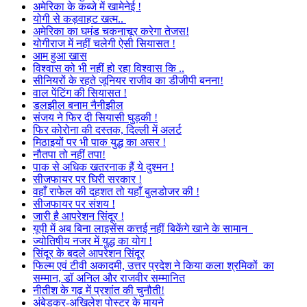
अमेरिका के कब्जे में खामेनेई !
योगी से कड़वाहट खत्म..
अमेरिका का घमंड चकनाचूर करेगा तेजस!
योगीराज में नहीं चलेगी ऐसी सियासत !
आम हुआ खास
विश्वास को भी नहीं हो रहा विश्वास कि ..
सीनियरों के रहते जूनियर राजीव का डीजीपी बनना!
वाल पेंटिंग की सियासत !
डलझील बनाम नैनीझील
संजय ने फिर दी सियासी घुड़की !
फिर कोरोना की दस्तक, दिल्ली में अलर्ट
मिठाइयों पर भी पाक युद्ध का असर !
नौतपा तो नहीं तपा!
पाक से अधिक खतरनाक हैं ये दुश्मन !
सीजफायर पर घिरी सरकार !
वहाँ राफेल की दहशत तो यहाँ बुलडोजर की !
सीजफायर पर संशय !
जारी है आपरेशन सिंदूर !
यूपी में अब बिना लाइसेंस कत्तई नहीं बिकेंगे खाने के सामान
ज्योतिषीय नजर में युद्ध का योग !
सिंदूर के बदले आपरेशन सिंदूर
फिल्म एवं टीवी अकादमी, उत्तर प्रदेश ने किया कला श्रमिकों का
सम्मान, डॉ अनिल और राजवीर सम्मानित
नीतीश के गढ़ में प्रशांत की चुनौती!
अंबेडकर-अखिलेश पोस्टर के मायने