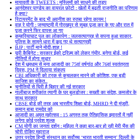
मायावती के TWEETS : मुस्लिमों को साधने की तड़प
आनंदेश्वर पाण्डेय का वायरल फ़ोटो : खेलों में बढ़ती राजनीति का परिणाम
है क्या?
रिटायरमेंट के बाद भी अवनीश का रुतबा रहेगा कायम !
वाह रे योगी : जन्माष्टमी में गोरखपुर से सुबह पूजा कर के गए और रात में
पूजा करने फिर वापस आ गए
कम्हरियाघाट पुल का लोकार्पण : जलसत्याग्रह से सपना हुआ साकार,
पुलिस के सामने धारा में कूद गए थे सत्याग्रही
BJP : पार्टी माने मोदी-शाह !
यूपी कैबिनेट : सरकार ईको टूरिज़्म को लेकर गंभीर, बनेगा बोर्ड, कई
नीतियों में होगा सुधार
देश में धूमधाम से मना आजादी का 75वां वर्षगांठ और 76वां स्वतंत्रता
दिवस, PM ने दिलाया संकल्प
CBI अधिकारी को ट्रक से कुचलकर मारने की कोशिश, एक बड़ी
साजिश का संकेत..
चुनौतियों से घिरी है बिहार की नई सरकार
गालीबाज़ श्रीकांत त्यागी के घर बुलडोजर : सख्ती का संदेश, कमजोर के
साथ सरकार
CBSE बोर्ड की तरह अब भारतीय शिक्षा बोर्ड, MHRD ने दी मंजूरी,
कमान बाबा रामदेव को
आजादी का अमृत महोत्सव : 15 अगस्त तक ऐतिहासिक इमारतों में नहीं
लगेगा कोई प्रवेश शुल्क
CM योगी का जनता दर्शन : महिला ने कहा बार-बार हो रही मेरी भैंस की
चोरी रोकिए महाराज
उत्तर प्रदेश हिन्दी संस्थान का सर्वोच्च ‘भारत भारती सम्मान’ दिल्ली के