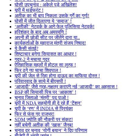
घोसी उपचुनाव : अकेले पड़े अखिलेश!
यूपी में थर्डफ्रंट !
अतीक का भी बाप निकला उसके गुर्गे का गुर्गा!
घोसी में जीत दिलाएगा ये ‘समाज’ !
‘अतीकी’ नेटवर्क के आगे फेल पुलिसिया नेटवर्क!
हरिशंकर के बाद अब अमरमणि !
अपनी ही छोड़ी सीट पर जीतेंगे दारा या..
कार्यकर्ताओं के महाराज मंत्री संजय निषाद!
ये कैसी संतई?
शिष्टाचार बनेगा सियासत का आधार !
गदर-2 ने मचाया गदर
ऐतिहासिक महलों में होटल सा लुत्फ !
फिर ठगे गए चाचा शिवपाल !
यूपी की जेल से रिहा होगा दाऊद का माफिया दोस्त !
परिवारवाद के साये में बीएसपी !
‘आजादी’ जैसे ग्रह-नक्षत्र कराएंगे नई ‘आजादी’ का अहसास !
BSP की सियासी पिच पर ‘आकाश’ !
चुनाव जिताओ ‘मंत्री’ पद पाओ !
यूपी में NDA सहयोगी ही दे रहे हैं ‘टेंशन’
यूपी के ‘रण’ में INDIA से प्रियंका
फिर से फंस गए राजभर!
SDM ज्योति की नौकरी पर संकट!
नहीं बचेगी अतीक की ‘खास’ जैनब!
चुनाव दर चुनाव ‘योगी बयान’ ने दिए परिणाम
बीजेपी में आएंगे जयंत !