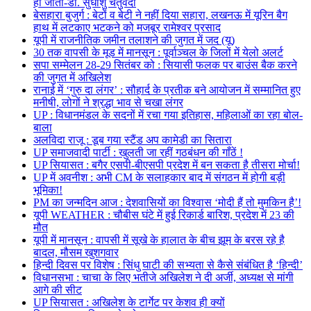
हो जाता-डॉ. सुधांशु चतुर्वेदी
बेसहारा बुजुर्ग : बेटों व बेटी ने नहीं दिया सहारा, लखनऊ में यूरिन बैग
हाथ में लटकाए भटकने को मजबूर रामेश्वर प्रसाद
यूपी में राजनीतिक जमीन तलाशने की जुगत में जद (यू)
30 तक वापसी के मूड में मानसून : पूर्वाञ्चल के जिलों में येलो अलर्ट
सपा सम्मेलन 28-29 सितंबर को : सियासी फलक पर बाउंस बैक करने
की जुगत में अखिलेश
रानाई में ‘गुरु दा लंगर’ : सौहार्द के प्रतीक बने आयोजन में सम्मानित हुए
मनीषी, लोगों ने श्रद्धा भाव से चखा लंगर
UP : विधानमंडल के सदनों में रचा गया इतिहास, महिलाओं का रहा बोल-
बाला
अलविदा राजू : डूब गया स्टैंड अप कामेडी का सितारा
UP समाजवादी पार्टी : खुलती जा रहीं गठबंधन की गाँठें !
UP सियासत : बगैर एसपी-बीएसपी प्रदेश में बन सकता है तीसरा मोर्चा!
UP में अवनीश : अभी CM के सलाहकार बाद में संगठन में होगी बड़ी
भूमिका!
PM का जन्मदिन आज : देशवासियों का विश्वास ‘मोदी हैं तो मुमकिन है’!
यूपी WEATHER : चौबीस घंटे में हुई रिकार्ड बारिश, प्रदेश में 23 की
मौत
यूपी में मानसून : वापसी में सूखे के हालात के बीच झूम के बरस रहे है
बादल, मौसम खुशगवार
हिन्दी दिवस पर विशेष : सिंधु घाटी की सभ्यता से कैसे संबंधित है ‘हिन्दी’
विधानसभा : चाचा के लिए भतीजे अखिलेश ने दी अर्जी, अध्यक्ष से मांगी
आगे की सीट
UP सियासत : अखिलेश के टार्गेट पर केशव ही क्यों