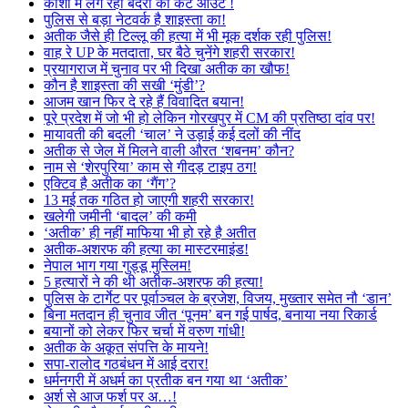
काशी में लग रहा बंदरों का कट आउट !
पुलिस से बड़ा नेटवर्क है शाइस्ता का!
अतीक जैसे ही टिल्लू की हत्या में भी मूक दर्शक रही पुलिस!
वाह रे UP के मतदाता, घर बैठे चुनेंगे शहरी सरकार!
प्रयागराज में चुनाव पर भी दिखा अतीक का खौफ!
कौन है शाइस्ता की सखी ‘मुंडी’?
आजम खान फिर दे रहे हैं विवादित बयान!
पूरे प्रदेश में जो भी हो लेकिन गोरखपुर में CM की प्रतिष्ठा दांव पर!
मायावती की बदली ‘चाल’ ने उड़ाई कई दलों की नींद
अतीक से जेल में मिलने वाली औरत ‘शबनम’ कौन?
नाम से ‘शेरपुरिया’ काम से गीदड़ टाइप ठग!
एक्टिव है अतीक का ‘गैंग’?
13 मई तक गठित हो जाएगी शहरी सरकार!
खलेगी जमीनी ‘बादल’ की कमी
‘अतीक’ ही नहीं माफिया भी हो रहे है अतीत
अतीक-अशरफ की हत्या का मास्टरमाइंड!
नेपाल भाग गया गुड्डू मुस्लिम!
5 हत्यारों ने की थी अतीक-अशरफ की हत्या!
पुलिस के टार्गेट पर पूर्वाञ्चल के ब्रजेश, विजय, मुख्तार समेत नौ ‘डान’
बिना मतदान ही चुनाव जीत ‘पूनम’ बन गई पार्षद, बनाया नया रिकार्ड
बयानों को लेकर फिर चर्चा में वरुण गांधी!
अतीक के अकूत संपत्ति के मायने!
सपा-रालोद गठबंधन में आई दरार!
धर्मनगरी में अधर्म का प्रतीक बन गया था ‘अतीक’
अर्श से आज फर्श पर अ…!