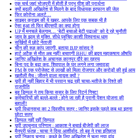
एक चर्च जहां भोजपुरी में होती है प्रभु यीशु की प्रार्थना
क्यों बदली अखिलेश से मिलने के बाद विधायक इरफान की जेल
फिर कोरोना अलर्ट…
साइबर क्राइम की ये खबर, आपके लिए एक सबक भी है
ऐसा हुआ तो फिर बीएसपी का क्या होगा
UP में मनचले बेलगाम… ‘बेटी बचाओ बेटी पढ़ाओ’ को दे रहे चुनौती
जाम के झाम से मुक्ति, सीधे पहुंचिए काशी विश्वनाथ धाम
सुर्खियों में छोटे नेताजी
चीन की रूह कांप जाएगी, बताया BJP सांसद ने
हार्ट अटैक से मौत अब नहीं! बचाएगी BHU की हृदय महाकषाय औषधि
जानिए अखिलेश के अचानक कानपुर दौरे का रहस्य
बिना पद के बढ़ा कद, शिवपाल के घर लगने लगा जमावड़ा
PM के एक प्रोजेक्ट से लाखों को मिला रोजगार और करोड़ों की हुई आय
खतौली मैच : जीतने वाला मायूस क्यों ?
यूपी ही नहीं बिहार में भी परवान चढ़ रही चाचा-भतीजे के रिश्ते की
राजनीति
बहू डिम्पल ने तय किया ससुर के लिए रिटर्न गिफ्ट!
कर्मचारियों की बल्ले-बल्ले : होने जा रही है पुरानी पेंशन योजना की
बहाली!
यूपी विधानसभा का 2 दिवसीय सत्र : जानिए इसके पहले कब था इतना
छोटा सत्र
डिम्पल नहीं रहीं सिम्पल
यूपी उपचुनाव परिणाम : आकाश ने बचाई बीजेपी की लाज
मैनपुरी फतह : चाचा ने दिया आशीर्वाद, तो बहू ने रचा इतिहास
यूपी निकाय चुनाव : कब्जे के लिए अखिलेश ने चला नया दांव