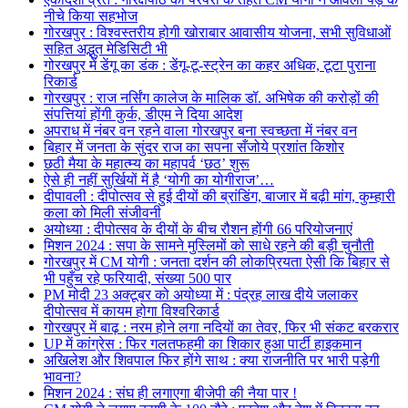
नीचे किया सहभोज
गोरखपुर : विश्वस्तरीय होगी खोराबार आवासीय योजना, सभी सुविधाओं
सहित अद्भुत मेडिसिटी भी
गोरखपुर में डेंगू का डंक : डेंगू-टू-स्ट्रेन का कहर अधिक, टूटा पुराना
रिकार्ड
गोरखपुर : राज नर्सिंग कालेज के मालिक डॉ. अभिषेक की करोड़ों की
संपत्तियां होंगी कुर्क, डीएम ने दिया आदेश
अपराध में नंबर वन रहने वाला गोरखपुर बना स्वच्छता में नंबर वन
बिहार में जनता के सुंदर राज का सपना सँजोये प्रशांत किशोर
छठी मैया के महात्म्य का महापर्व ‘छठ’ शुरू
ऐसे ही नहीं सुर्खियों में है ‘योगी का योगीराज’…
दीपावली : दीपोत्सव से हुई दीयों की ब्रांडिंग, बाजार में बढ़ी मांग, कुम्हारी
कला को मिली संजीवनी
अयोध्या : दीपोत्सव के दीयों के बीच रौशन होंगी 66 परियोजनाएं
मिशन 2024 : सपा के सामने मुस्लिमों को साधे रहने की बड़ी चुनौती
गोरखपुर में CM योगी : जनता दर्शन की लोकप्रियता ऐसी कि बिहार से
भी पहुँच रहे फरियादी, संख्या 500 पार
PM मोदी 23 अक्टूबर को अयोध्या में : पंद्रह लाख दीये जलाकर
दीपोत्सव में कायम होगा विश्वरिकार्ड
गोरखपुर में बाढ़ : नरम होने लगा नदियों का तेवर, फिर भी संकट बरकरार
UP में कांग्रेस : फिर गलतफहमी का शिकार हुआ पार्टी हाइकमान
अखिलेश और शिवपाल फिर होंगे साथ : क्या राजनीति पर भारी पड़ेगी
भावना?
मिशन 2024 : संघ ही लगाएगा बीजेपी की नैया पार !