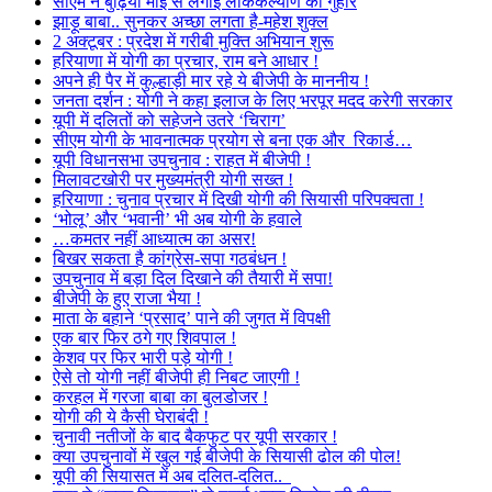
सीएम ने बुढ़िया माई से लगाई लोककल्याण की गुहार
झाड़ू बाबा.. सुनकर अच्छा लगता है-महेश शुक्ल
2 अक्टूबर : प्रदेश में गरीबी मुक्ति अभियान शुरू
हरियाणा में योगी का प्रचार, राम बने आधार !
अपने ही पैर में कुल्हाड़ी मार रहे ये बीजेपी के माननीय !
जनता दर्शन : योगी ने कहा इलाज के लिए भरपूर मदद करेगी सरकार
यूपी में दलितों को सहेजने उतरे ‘चिराग’
सीएम योगी के भावनात्मक प्रयोग से बना एक और रिकार्ड…
यूपी विधानसभा उपचुनाव : राहत में बीजेपी !
मिलावटखोरी पर मुख्यमंत्री योगी सख्त !
हरियाणा : चुनाव प्रचार में दिखी योगी की सियासी परिपक्वता !
‘भोलू’ और ‘भवानी’ भी अब योगी के हवाले
…कमतर नहीं आध्यात्म का असर!
बिखर सकता है कांग्रेस-सपा गठबंधन !
उपचुनाव में बड़ा दिल दिखाने की तैयारी में सपा!
बीजेपी के हुए राजा भैया !
माता के बहाने ‘प्रसाद’ पाने की जुगत में विपक्षी
एक बार फिर ठगे गए शिवपाल !
केशव पर फिर भारी पड़े योगी !
ऐसे तो योगी नहीं बीजेपी ही निबट जाएगी !
करहल में गरजा बाबा का बुलडोजर !
योगी की ये कैसी घेराबंदी !
चुनावी नतीजों के बाद बैकफुट पर यूपी सरकार !
क्या उपचुनावों में खुल गई बीजेपी के सियासी ढोल की पोल!
यूपी की सियासत में अब दलित-दलित..