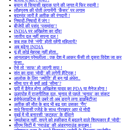
बयान से सियासी खुराक पाने की जुगत में फिर स्वामी !
लौहपुरुष की पोती लगायेंगी ‘कैंसर’ पर लगाम
बदस्तूर जारी है अतीक की रंगदारी !
निषादों-निषादों में जंग !
बीजेपी की पसंद ‘पसमांदा’!
INDIA पर अखिलेश का दाँव!
जातीय दल नहीं सपना दल !
कब तक ऐसे ‘नंगी’ होती रहेंगी महिलायें?
अब बढ़ेगा INDIA
यूं ही कोई मेहरबा नहीं होता..
आनलाइन प्रेमलीला : एक देश में आकर फँसी तो दूसरा विदेश जा कर
फंसा..
ऐसे तो ‘साफ’ हो जाएगी सपा !
संत का दावा ‘मोदी’ की लगेगी हैट्रिक !
आलोक के लिए ‘ज्योति’ ही बन गई अंधेरा..
सीमा पार से क्यों आई ‘सीमा’?
यूपी में डैमेज होगा अखिलेश यादव का PDA या मैनेज होगा !
ऊहापोह में राजनीतिक दल, चुनाव से पहले ‘चुनाव’ का संकट
इंसेफेलाइटिस से उबरे तो अब डराने लगा डाइबिटीज!
अतीक की मौत के बाद भी बढ़ रहा उसका ‘गैंग’
सधे सियासी एजेंडे के साथ गोरखपुर आए थे मोदी
दुबई में भी बनारसी ‘कटहल’ के दीवाने
जुमलेबाज नहीं, सपने को हकीकत में बदलने वाले शिल्पकार हैं ‘मोदी’
सीएम सिटी में ‘ग्राउंड’ की अंडरग्राउंड क्राइम !