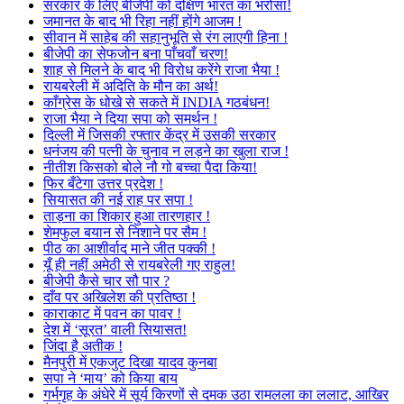
सरकार के लिए बीजेपी को दक्षिण भारत का भरोसा!
जमानत के बाद भी रिहा नहीं होंगे आजम !
सीवान में साहेब की सहानुभूति से रंग लाएगी हिना !
बीजेपी का सेफजोन बना पाँचवाँ चरण!
शाह से मिलने के बाद भी विरोध करेंगे राजा भैया !
रायबरेली में अदिति के मौन का अर्थ!
काँग्रेस के धोखे से सकते में INDIA गठबंधन!
राजा भैया ने दिया सपा को समर्थन !
दिल्ली में जिसकी रफ्तार केंद्र में उसकी सरकार
धनंजय की पत्नी के चुनाव न लड़ने का खुला राज !
नीतीश किसको बोले नौ गो बच्चा पैदा किया!
फिर बँटेगा उत्तर प्रदेश !
सियासत की नई राह पर सपा !
ताड़ना का शिकार हुआ तारणहार !
शेमफुल बयान से निशाने पर सैम !
पीठ का आशीर्वाद माने जीत पक्की !
यूँ ही नहीं अमेठी से रायबरेली गए राहुल!
बीजेपी कैसे चार सौ पार ?
दाँव पर अखिलेश की प्रतिष्ठा !
काराकाट में पवन का पावर !
देश में ‘सूरत’ वाली सियासत!
जिंदा है अतीक !
मैनपुरी में एकजुट दिखा यादव कुनबा
सपा ने ‘माय’ को किया बाय
गर्भगृह के अंधेरे में सूर्य किरणों से दमक उठा रामलला का ललाट, आखिर