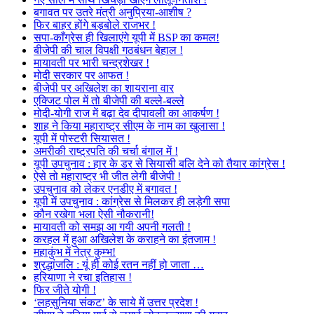
बगावत पर उतरे मंत्री अनुप्रिया-आशीष ?
फिर बाहर होंगे बड़बोले राजभर !
सपा-काँग्रेस ही खिलाएंगे यूपी में BSP का कमल!
बीजेपी की चाल विपक्षी गठबंधन बेहाल !
मायावती पर भारी चन्द्रशेखर !
मोदी सरकार पर आफत !
बीजेपी पर अखिलेश का शायराना वार
एक्जिट पोल में तो बीजेपी की बल्ले-बल्ले
मोदी-योगी राज में बढ़ा देव दीपावली का आकर्षण !
शाह ने किया महाराष्ट्र सीएम के नाम का खुलासा !
यूपी में पोस्टरी सियासत !
अमरीकी राष्ट्रपति की चर्चा बंगाल में !
यूपी उपचुनाव : हार के डर से सियासी बलि देने को तैयार कांग्रेस !
ऐसे तो महाराष्ट्र भी जीत लेगी बीजेपी !
उपचुनाव को लेकर एनडीए में बगावत !
यूपी में उपचुनाव : कांग्रेस से मिलकर ही लड़ेगी सपा
कौन रखेगा भला ऐसी नौकरानी!
मायावती को समझ आ गयी अपनी गलती !
करहल में हुआ अखिलेश के कराहने का इंतजाम !
महाकुंभ में नेत्र कुम्भ!
श्रद्धांजलि : यूं ही कोई रतन नहीं हो जाता …
हरियाणा ने रचा इतिहास !
फिर जीते योगी !
‘लहसुनिया संकट’ के साये में उत्तर प्रदेश !