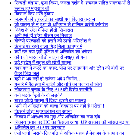
खिचड़ी चढ़ाया, पूजा किया, जनता दर्शन में धन्यवाद सहित समस्याओं से
रूबरू हुए महाराज जी
किसान फिर भरेंगे हुंकार
जलमार्ग की शुरुआत का साक्षी गंगा विलास क्रूज
जो यात्रा से न हुआ वो अभियान से हासिल करेगी कांग्रेस
निवेश के खेल में फेल होती सियासत
अभी ऐसे ही रहेगा मौसम का मिजाज
बीजेपी प्रत्याशी को हराने की ठानी अखिलेश ने
ऊंचाई पर रहने वाला गिद्ध मिला कानपुर में
क्यों उठ गया यूपी पुलिस से अखिलेश का भरोसा
कौन जो भारत जोड़ो यात्रा से मशहूर हो गया
बड़े प्रदेश में राहुल की छोटी यात्रा
कासगंज में करंट का कहर, पोल पर लाइनमैन और ट्रेन की बोगी पर
वेंडर जिंदा जले
यूपी में अब नहीं हो सकेगा अवैध निर्माण…
गुब्बारे में बैठ हवा में उड़िये और नीचे का नजारा लीजिये
लोकसभा चुनाव के लिए BJP की विशेष रणनीति
क्यों भटके ‘यूपी के दो लड़के’
भारत जोड़ो यात्रा में दिखा खडगे का मतलब
अभी भी अखिलेश को चाचा शिवपाल पर नहीं है भरोसा !
किसने तोड़ा महागठबंधन का सपना
निकाय में आरक्षण का मुद्दा और अखिलेश का नया दांव
निकाय चुनाव पर HC का फैसला आया, UP सरकार की सांसत बढ़ाया
अखिलेश का BJP पर पलटवार
ऐसी पत्नी जिसके लिए पति से अधिक महत्व है मेकअप के सामान का