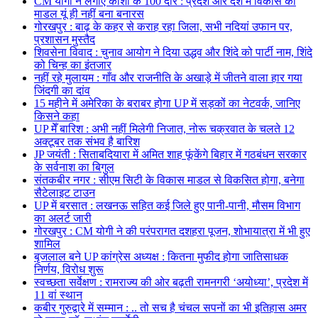
CM योगी ने लगाए काशी के 100 दौरे : प्रदेश और देश में विकास का
माडल यूं ही नहीं बना बनारस
गोरखपुर : बाढ़ के कहर से कराह रहा जिला, सभी नदियां उफान पर,
प्रशासन मुस्तैद
शिवसेना विवाद : चुनाव आयोग ने दिया उद्धव और शिंदे को पार्टी नाम, शिंदे
को चिन्ह का इंतजार
नहीं रहे मुलायम : गाँव और राजनीति के अखाड़े में जीतने वाला हार गया
जिंदगी का दांव
15 महीने में अमेरिका के बराबर होगा UP में सड़कों का नेटवर्क, जानिए
किसने कहा
UP मेँ बारिश : अभी नहीं मिलेगी निजात, नोरू चक्रवात के चलते 12
अक्टूबर तक संभव है बारिश
JP जयंती : सिताबदियारा में अमित शाह फूंकेंगे बिहार में गठबंधन सरकार
के सर्वनाश का बिगुल
संतकबीर नगर : सीएम सिटी के विकास माडल से विकसित होगा, बनेगा
सैटेलाइट टाउन
UP में बरसात : लखनऊ सहित कई जिले हुए पानी-पानी, मौसम विभाग
का अलर्ट जारी
गोरखपुर : CM योगी ने की परंपरागत दशहरा पूजन, शोभायात्रा में भी हुए
शामिल
बृजलाल बने UP कांग्रेस अध्यक्ष : कितना मुफीद होगा जातिसाधक
निर्णय, विरोध शुरू
स्वच्छता सर्वेक्षण : रामराज्य की ओर बढ़ती रामनगरी ‘अयोध्या’, प्रदेश में
11 वां स्थान
कबीर गुरुद्वारे में सम्मान : .. तो सच है चंचल सपनों का भी इतिहास अमर