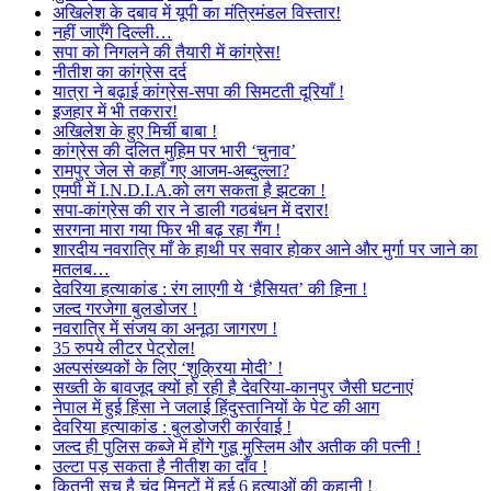
अखिलेश के दबाव में यूपी का मंत्रिमंडल विस्तार!
नहीं जाएँगे दिल्ली…
सपा को निगलने की तैयारी में कांग्रेस!
नीतीश का कांग्रेस दर्द
यात्रा ने बढ़ाई कांग्रेस-सपा की सिमटती दूरियाँ !
इजहार में भी तकरार!
अखिलेश के हुए मिर्ची बाबा !
कांग्रेस की दलित मुहिम पर भारी ‘चुनाव’
रामपुर जेल से कहाँ गए आजम-अब्दुल्ला?
एमपी में I.N.D.I.A.को लग सकता है झटका !
सपा-कांग्रेस की रार ने डाली गठबंधन में दरार!
सरगना मारा गया फिर भी बढ़ रहा गैंग !
शारदीय नवरात्रि माँ के हाथी पर सवार होकर आने और मुर्गा पर जाने का
मतलब…
देवरिया हत्याकांड : रंग लाएगी ये ‘हैसियत’ की हिना !
जल्द गरजेगा बुलडोजर !
नवरात्रि में संजय का अनूठा जागरण !
35 रुपये लीटर पेट्रोल!
अल्पसंख्यकों के लिए ‘शुक्रिया मोदी’ !
सख्ती के बावजूद क्यों हो रही है देवरिया-कानपुर जैसी घटनाएं
नेपाल में हुई हिंसा ने जलाई हिंदुस्तानियों के पेट की आग
देवरिया हत्याकांड : बुलडोजरी कार्रवाई !
जल्द ही पुलिस कब्जे में होंगे गुडू मुस्लिम और अतीक की पत्नी !
उल्टा पड़ सकता है नीतीश का दाँव !
कितनी सच है चंद मिनटों में हुई 6 हत्याओं की कहानी !