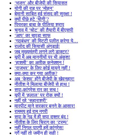
‘भजन’ और बीजेपी की सियासत
योगी की राह पर ‘मोहन’
बेमानी साबित हुई संसद की सुरक्षा !
क्यों पीछे हटे ‘योगी’?
पियरका बाबा के पीलिया श्राप
चुनाव में ‘चोट’ की तैयारी में बीएसपी
‘आप’ का सूपड़ा साफ
‘गठबंधन’ की मिट्टी पलीत करेगा ये…
रालोद की सियासी अंगड़ाई!
जब मुख्यमंत्री लगने लगे डाक्टर?
यूपी में अब माननीयों पर भी अंकुश!
‘हाशमी’ का अतीक कनेक्शन !
‘राजभर’ के लिए कोई मायने नहीं !
क्या-क्या कर गया अतीक?
अब ‘केशव’ होंगे बीजेपी के खेवनहार!
नीतीश ने मिलाया बीजेपी से हाथ !
सपा-कांग्रेस रार का सच !
यूपी में ‘हलाल’ पर रोक क्यों !
नहीं रहे ‘सहाराश्री’
मारपीट माने सरकार बनने के आसार!
राममय हुई राम नगरी
सपा के गढ़ में ही सपा दफ्तर बंद !
नीतीश के लिए चिराग का ‘ट्रम्प’
नहीं निगल पाएगी हमें कांग्रेस!
गुर्गे नहीं तो जमीन ही सही !