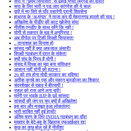
सपा ने “छद्म सियासत” से ढहाई भगवा ब्रिगेड की दीवार
सपा के लिए भारी न पड जाए कांग्रेस की ये चाल
यूपी में नए सिरे से पाँव पसारेगी पुरानी शिवसेना
हाथरस के ‘अ-मंगल’ ने ताजा कर दी मेहरानगढ़ हादसे की याद !
अखिलेश के पीडीए की काट खोजेगा संघ!
नीतीश एनडीए के साथ रहेंगे कि नही !
योगी से तकरार के मूड में अनुप्रिया !
अब सेंगोल पर टिकी विपक्षी सियासत!
.. तानाशाह का विनाश हो
सांसद नहीं है क्या अफजाल अंसारी!
विपक्षी गठबंधन में दरार के संकेत!
क्यों संघ के प्रिय है योगी !
संसद में विपक्ष का मुद्दा बना संविधान
आसान नहीं योगी को हटाना !
26 को तय होगा मोदी सरकार का भविष्य!
अतीक कुनबे का एक और मकान बुलडोजर का शिकार
चंद्रशेखर से दबाव में बीएसपी !
राहुल को रास आने लगा यूपी!
मंत्री पर भड़के BJP के पूर्व सांसद!
सांसदों की जंग पर चुप क्यों है अखिलेश!
इस बार और मजबूत हुआ लोकतंत्र!
भारी साबित नहीं हुई हाथी!
अंतिम चरण के लिए INDIA गठबंधन का दाँव!
मुख्तार के बेटे-बहू के खिलाफ एफआईआर रद्द!
कुछ का कुछ बोल रहे है नीतीश!