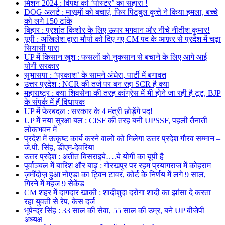
मिशन 2024 : विपक्ष को ‘पोस्टर’ का सहारा !
DOG अलर्ट : मासूमों को बचाएं, फिर पिटबुल कुत्ते ने किया हमला, बच्चे
को लगे 150 टांके
बिहार : प्रशांत किशोर के लिए ऊपर भगवान और नीचे नीतीश कुमार!
यूपी : अखिलेश द्वारा मौर्या को दिए गए CM पद के आफ़र से प्रदेश में चढ़ा
सियासी पारा
UP में किसान खुश : फसलों को नुकसान से बचाने के लिए आगे आई
योगी सरकार
सुभासपा : ‘प्रकाश’ के सामने अंधेरा, पार्टी में बगावत
उत्तर प्रदेश : NCR की तर्ज पर बन रहा SCR है क्या
महाराष्ट्र : क्या शिवसेना की तरह कांग्रेस में भी होने जा रही है टूट, BJP
के संपर्क में हैं विधायक
UP में फेरबदल : सरकार के 4 मंत्री छोड़ेंगे पद!
UP में नया सुरक्षा बल : CISF की तरह बनी UPSSF, पहली तैनाती
लोकभवन में
प्रदेश में उत्कृष्ट कार्य करने वालों को मिलेगा उत्तर प्रदेश गौरव सम्मान –
जे.पी. सिंह, डीएम-देवरिया
उत्तर प्रदेश : अतीत बिसराइये….ये योगी का यूपी है
पूर्वाञ्चल में बारिश और बाढ़ : गोरखपुर पर रहम प्रयागराज में कोहराम
ज़मींदोज़ हुआ नोएडा का ट्विन टावर, कोर्ट के निर्णय में लगे 9 साल,
गिरने में महज 9 सेकेंड
CM शहर में दागदार खाकी : शादीशुदा दरोगा शादी का झांसा दे करता
रहा युवती से रेप, केस दर्ज
भूपेन्द्र सिंह : 33 साल की सेवा, 55 साल की उम्र, बने UP बीजेपी
अध्यक्ष