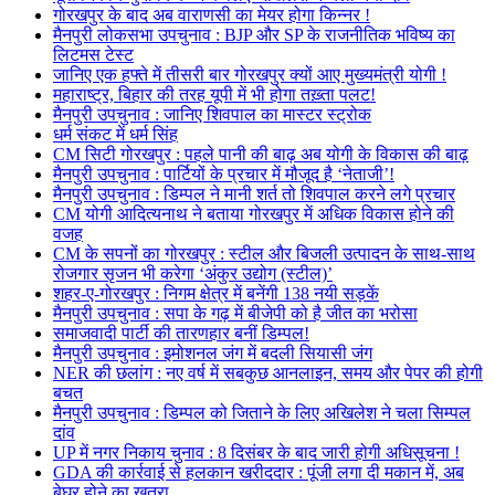
गोरखपुर के बाद अब वाराणसी का मेयर होगा किन्नर !
मैनपुरी लोकसभा उपचुनाव : BJP और SP के राजनीतिक भविष्य का
लिटमस टेस्ट
जानिए एक हफ्ते में तीसरी बार गोरखपुर क्यों आए मुख्यमंत्री योगी !
महाराष्ट्र, बिहार की तरह यूपी में भी होगा तख़्ता पलट!
मैनपुरी उपचुनाव : जानिए शिवपाल का मास्टर स्ट्रोक
धर्म संकट में धर्म सिंह
CM सिटी गोरखपुर : पहले पानी की बाढ़ अब योगी के विकास की बाढ़
मैनपुरी उपचुनाव : पार्टियों के प्रचार में मौजूद है ‘नेताजी’!
मैनपुरी उपचुनाव : डिम्पल ने मानी शर्त तो शिवपाल करने लगे प्रचार
CM योगी आदित्यनाथ ने बताया गोरखपुर में अधिक विकास होने की
वजह
CM के सपनों का गोरखपुर : स्टील और बिजली उत्पादन के साथ-साथ
रोजगार सृजन भी करेगा ‘अंकुर उद्योग (स्टील)’
शहर-ए-गोरखपुर : निगम क्षेत्र में बनेंगी 138 नयी सड़कें
मैनपुरी उपचुनाव : सपा के गढ़ में बीजेपी को है जीत का भरोसा
समाजवादी पार्टी की तारणहार बनीं डिम्पल!
मैनपुरी उपचुनाव : इमोशनल जंग में बदली सियासी जंग
NER की छलांग : नए वर्ष में सबकुछ आनलाइन, समय और पेपर की होगी
बचत
मैनपुरी उपचुनाव : डिम्पल को जिताने के लिए अखिलेश ने चला सिम्पल
दांव
UP में नगर निकाय चुनाव : 8 दिसंबर के बाद जारी होगी अधिसूचना !
GDA की कार्रवाई से हलकान खरीददार : पूंजी लगा दी मकान में, अब
बेघर होने का खतरा