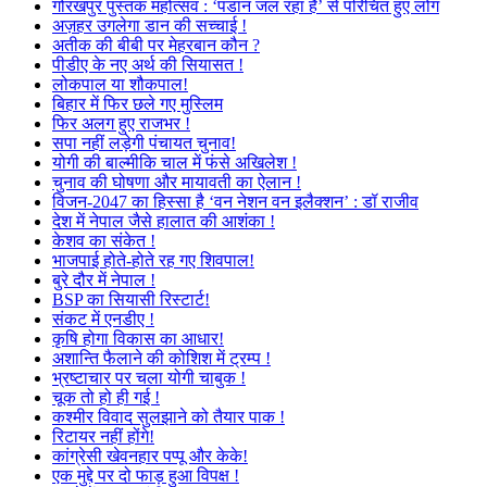
गोरखपुर पुस्तक महोत्सव : ‘पंडान जल रहा है’ से परिचित हुए लोग
अज़हर उगलेगा डान की सच्चाई !
अतीक की बीबी पर मेहरबान कौन ?
पीडीए के नए अर्थ की सियासत !
लोकपाल या शौकपाल!
बिहार में फिर छले गए मुस्लिम
फिर अलग हुए राजभर !
सपा नहीं लड़ेगी पंचायत चुनाव!
योगी की बाल्मीकि चाल में फंसे अखिलेश !
चुनाव की घोषणा और मायावती का ऐलान !
विजन-2047 का हिस्सा है ‘वन नेशन वन इलैक्शन’ : डॉ राजीव
देश में नेपाल जैसे हालात की आशंका !
केशव का संकेत !
भाजपाई होते-होते रह गए शिवपाल!
बुरे दौर में नेपाल !
BSP का सियासी रिस्टार्ट!
संकट में एनडीए !
कृषि होगा विकास का आधार!
अशान्ति फैलाने की कोशिश में ट्रम्प !
भ्रष्टाचार पर चला योगी चाबुक !
चूक तो हो ही गई !
कश्मीर विवाद सुलझाने को तैयार पाक !
रिटायर नहीं होंगे!
कांग्रेसी खेवनहार पप्पू और केके!
एक मुद्दे पर दो फाड़ हुआ विपक्ष !